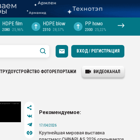
HDPE film
HDPE blow
PP hомо
2080
25,96%
2310
28,57%
2300
25,22%
ВХОД / РЕГИСТРАЦИЯ
ТРУДОУСТРОЙСТВО
ФОТОРЕПОРТАЖИ
ВИДЕОКАНАЛ
Рекомендуемое:
17/04/2026
Крупнейшая мировая выставка
пластмасс CHINAPLAS 2026 открывается