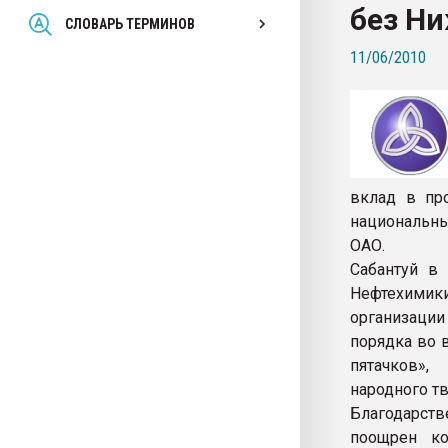
без Н
Всё, что касается выду
СЛОВАРЬ ТЕРМИНОВ
бутылок
11/06/2010
ПЕРЕЙТИ НА 
вклад в про
национальны
ОАО.
Сабантуй в 
Нефтехимики
организации
порядка во 
пятачков»
народного тв
Благодарств
поощрен ко