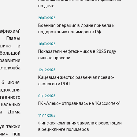
на днях
26/03/2026
Военная операция в Иране привела к
фтехим"
подорожанию полимеров в РФ
о Главы
16/03/2026
шина, в
Показатели нефтехимиков в 2025 году
 большой
сильно просели
развитие
сс-служба
12/12/2025
Кацевман жестко развенчал псевдо-
 6 июня.
экологов и РОП
адок для
01/12/2025
твенного
ГК «Алеко» отправилась на "Кассиопею"
иональных
вы Дома
11/11/2025
Финская компания заявила о революции
уя также
в рециклинге полимеров
хим» под