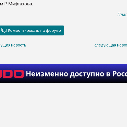
м Р.Мифтахова.
Плас
ущая новость
следующая ново