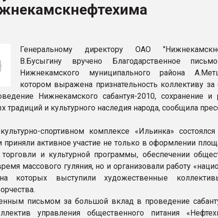
ижнекамскнефтехима
ва ПЭТ
ФОРУМ
Генеральному директору ОАО "Нижнекамскне
В.Бусыгину вручено Благодарственное письм
Нижнекамского муниципального района А.Мет
котором выражена признательность коллективу за
ведение Нижнекамского сабантуя-2010, сохранение и 
х традиций и культурного наследия народа, сообщила пре
культурно-спортивном комплексе «Ильинка» состоялся
 приняли активное участие не только в оформлении площ
 торговли и культурной программы, обеспечении общес
время массового гуляния, но и организовали работу «нац
, на которых выступили художественные коллекти
орчества.
енным письмом за большой вклад в проведение сабант
ллектив управления общественного питания «Нефте