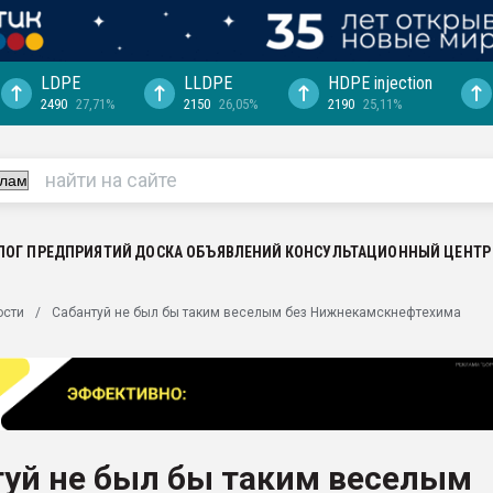
LDPE
LLDPE
HDPE injection
2490
27,71%
2150
26,05%
2190
25,11%
еса -
ината полного
"Ижевскому
ватить рынок
ЛОГ ПРЕДПРИЯТИЙ
ДОСКА ОБЪЯВЛЕНИЙ
КОНСУЛЬТАЦИОННЫЙ ЦЕНТР
ериала
машины:
ости
Сабантуй не был бы таким веселым без Нижнекамскнефтехима
, с.-в.
ция выходит на
отке
ь" довольна
туй не был бы таким веселым
ьном рынке