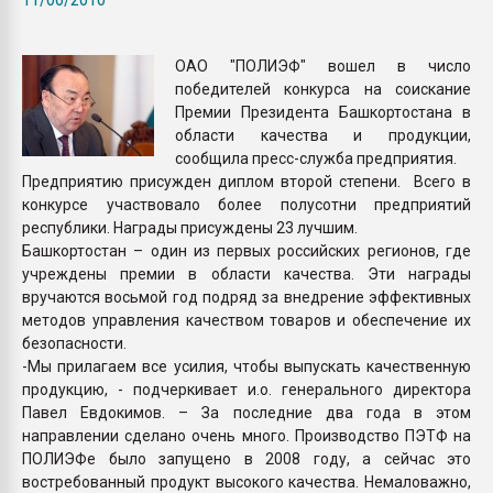
пластмасс
28.07.2026 "Техноникол
ОАО "ПОЛИЭФ" вошел в число
ситуацией на строител
победителей конкурса на соискание
Премии Президента Башкортостана в
области качества и продукции,
ПЕРЕЙТИ НА 
сообщила пресс-служба предприятия.
Предприятию присужден диплом второй степени. Всего в
конкурсе участвовало более полусотни предприятий
республики. Награды присуждены 23 лучшим.
Башкортостан – один из первых российских регионов, где
учреждены премии в области качества. Эти награды
вручаются восьмой год подряд за внедрение эффективных
методов управления качеством товаров и обеспечение их
безопасности.
-Мы прилагаем все усилия, чтобы выпускать качественную
продукцию, - подчеркивает и.о. генерального директора
Павел Евдокимов. – За последние два года в этом
направлении сделано очень много. Производство ПЭТФ на
ПОЛИЭФе было запущено в 2008 году, а сейчас это
востребованный продукт высокого качества. Немаловажно,