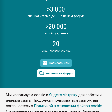
>3 000
специалистов в день на нашем форуме
>20 000
тем обсуждается
20
стран со всего мира
написать нам
перейти на форум
Мы используем cookie и
Яндекс.Метрику
для работы и
ПластЭксперт © 2006. Все права защищены
анализа сайта. Продолжая пользоваться сайтом, вы
Разрешается копирование материалов сайта с обязательной
ссылкой на www.e-plastic.ru
соглашаетесь с
Политикой в отношении файлов cookie
.
Отключение cookie возможно в настройках браузера.
Разработка сайта