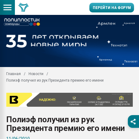
ПЕРЕЙТИ НА ФОРУМ
11.09.2020 Нанотрубки
универсальны, что рос
умельцы изготовили м
колонок полностью из 
Продажа готового бизн
производство SPC лам
цикла
Главная
Новости
Полиэф получил из рук Президента премию его имени
29.07.2026 ФРП помог 
заводу пластмасс" зах
ППЭ
Помощь в подборе мат
Вакуум-формовочные 
Полиэф получил из рук
ближайшее подмосковье
Подмосковье, Москва
Президента премию его имени
28.07.2026 Автоматиза
11/06/2010
первый план в перераб