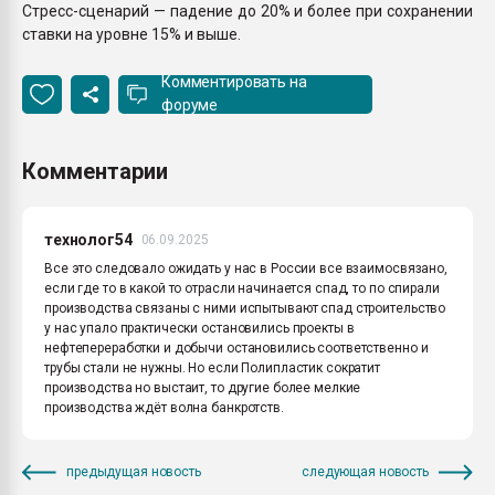
Стресс-сценарий — падение до 20% и более при сохранении
ставки на уровне 15% и выше.
Комментировать на
форуме
Комментарии
технолог54
06.09.2025
Все это следовало ожидать у нас в России все взаимосвязано,
если где то в какой то отрасли начинается спад, то по спирали
производства связаны с ними испытывают спад строительство
у нас упало практически остановились проекты в
нефтепереработки и добычи остановились соответственно и
трубы стали не нужны. Но если Полипластик сократит
производства но выстаит, то другие более мелкие
производства ждёт волна банкротств.
предыдущая новость
следующая новость