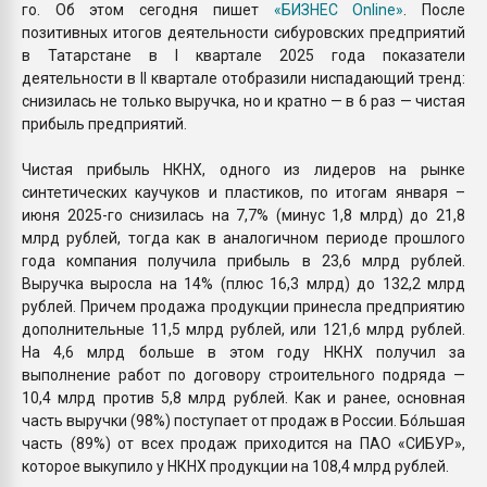
го. Об этом сегодня пишет
«БИЗНЕС Online»
. После
позитивных итогов деятельности сибуровских предприятий
в Татарстане в I квартале 2025 года показатели
деятельности в II квартале отобразили ниспадающий тренд:
снизилась не только выручка, но и кратно — в 6 раз — чистая
прибыль предприятий.
Чистая прибыль НКНХ, одного из лидеров на рынке
синтетических каучуков и пластиков, по итогам января –
июня 2025-го снизилась на 7,7% (минус 1,8 млрд) до 21,8
млрд рублей, тогда как в аналогичном периоде прошлого
года компания получила прибыль в 23,6 млрд рублей.
Выручка выросла на 14% (плюс 16,3 млрд) до 132,2 млрд
рублей. Причем продажа продукции принесла предприятию
дополнительные 11,5 млрд рублей, или 121,6 млрд рублей.
На 4,6 млрд больше в этом году НКНХ получил за
выполнение работ по договору строительного подряда —
10,4 млрд против 5,8 млрд рублей. Как и ранее, основная
часть выручки (98%) поступает от продаж в России. Бо́льшая
часть (89%) от всех продаж приходится на ПАО «СИБУР»,
которое выкупило у НКНХ продукции на 108,4 млрд рублей.