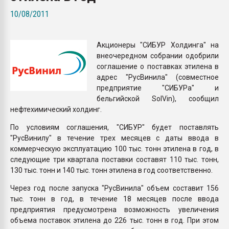
Всё, что касается выду
10/08/2011
бутылок
Акционеры "СИБУР Холдинга" на
ПЕРЕЙТИ НА 
внеочередном собрании одобрили
соглашение о поставках этилена в
адрес "РусВинила" (совместное
предприятие "СИБУРа" и
бельгийской SolVin), сообщил
нефтехимический холдинг.
По условиям соглашения, "СИБУР" будет поставлять
"РусВинилу" в течение трех месяцев с даты ввода в
коммерческую эксплуатацию 100 тыс. тонн этилена в год, в
следующие три квартала поставки составят 110 тыс. тонн,
130 тыс. тонн и 140 тыс. тонн этилена в год соответственно.
Через год после запуска "РусВинила" объем составит 156
тыс. тонн в год, в течение 18 месяцев после ввода
предприятия предусмотрена возможность увеличения
объема поставок этилена до 226 тыс. тонн в год. При этом