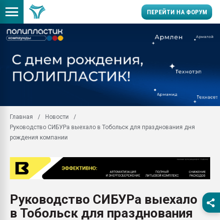
ПЕРЕЙТИ НА ФОРУМ
Помощь в подборе мат
Вакуум-формовочные 
ближайшее подмосковье
Подмосковье, Москва
28.07.2026 Автоматиза
первый план в перераб
Главная
Новости
пластмасс
Руководство СИБУРа выехало в Тобольск для празднования дня
28.07.2026 "Техноникол
рождения компании
ситуацией на строител
Всё, что касается выду
бутылок
Материал поверхности 
вакуумного формовани
Руководство СИБУРа выехало
в Тобольск для празднования
Продам отходы Компо
поликарбоната и АБС-п