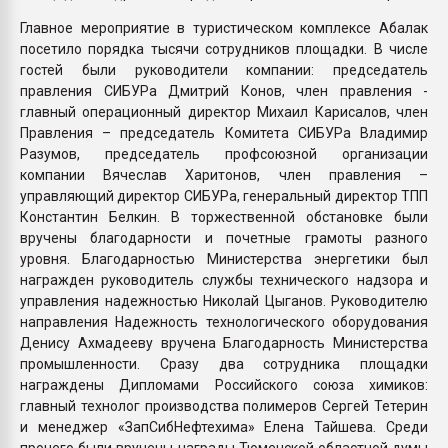
Главное мероприятие в туристическом комплексе Абалак
посетило порядка тысячи сотрудников площадки. В числе
гостей были руководители компании: председатель
правления СИБУРа Дмитрий Конов, член правления -
главный операционный директор Михаил Карисалов, член
Правления – председатель Комитета СИБУРа Владимир
Разумов, председатель профсоюзной организации
компании Вячеслав Харитонов, член правления –
управляющий директор СИБУРа, генеральный директор ТПП
Константин Белкин. В торжественной обстановке были
вручены благодарности и почетные грамоты разного
уровня. Благодарностью Министерства энергетики был
награжден руководитель службы технического надзора и
управления надежностью Николай Цыганов. Руководителю
направления Надежность технологического оборудования
Денису Ахмадееву вручена Благодарность Министерства
промышленности. Сразу два сотрудника площадки
награждены Дипломами Российского союза химиков:
главный технолог производства полимеров Сергей Тетерин
и менеджер «ЗапСибНефтехима» Елена Тайшева. Среди
прочего были вручены награды Тюменской областной думы