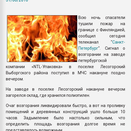
Всё, что касается выду
бутылок
Всю ночь спасатели
тушили пожар на
ПЕРЕЙТИ НА 
границе с Финляндией,
сообщил сегодня
телеканал "
Санкт-
Петербург
". Сигнал о
возгорании на заводе
петербургской
компании «NTL-Упаковка» в поселке Лесогорский
Выборгского района поступил в МЧС накануне поздно
вечером.
На заводе в поселке Лесогорский накануне вечером
загорелся склад, где хранился полиэтилен.
Очаг возгорания ликвидировали быстро, а вот на проливку
помещений и деревянных конструкций ушло больше 10
часов. Задымление было настолько сильным, что
определить площадь возгорания долгое время не
представлялось возможным.