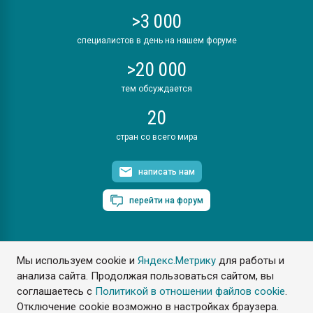
>3 000
специалистов в день на нашем форуме
>20 000
тем обсуждается
20
стран со всего мира
написать нам
перейти на форум
Мы используем cookie и
Яндекс.Метрику
для работы и
ПластЭксперт © 2006. Все права защищены
анализа сайта. Продолжая пользоваться сайтом, вы
Разрешается копирование материалов сайта с обязательной
ссылкой на www.e-plastic.ru
соглашаетесь с
Политикой в отношении файлов cookie
.
Отключение cookie возможно в настройках браузера.
Разработка сайта