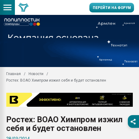
ПЕРЕЙТИ НА ФОРУМ
28.07.2026 Автоматиза
первый план в перераб
пластмасс
28.07.2026 "Техноникол
ситуацией на строител
Всё, что касается выду
Главная
Новости
бутылок
Ростех: ВОАО Химпром изжил себя и будет остановлен
Материал поверхности 
вакуумного формовани
Продам отходы Компо
поликарбоната и АБС-п
Armaloy PC/ABS-1IM че
Ростех: ВОАО Химпром изжил
26.07.2022 "Сибирский т
себя и будет остановлен
намного дороже
28/03/2014
Профильная литератур