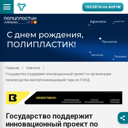
ПЕРЕЙТИ НА ФОРУМ
Продажа готового бизн
производство SPC лам
цикла
29.07.2026 ФРП помог 
заводу пластмасс" зах
ППЭ
Главная
Новости
Помощь в подборе мат
Государство поддержит инновационный проект по организации
Вакуум-формовочные 
производства импортозамещающей тары из ПЭНД
ближайшее подмосковье
Подмосковье, Москва
28.07.2026 Автоматиза
первый план в перераб
пластмасс
Государство поддержит
28.07.2026 "Техноникол
инновационный проект по
ситуацией на строител