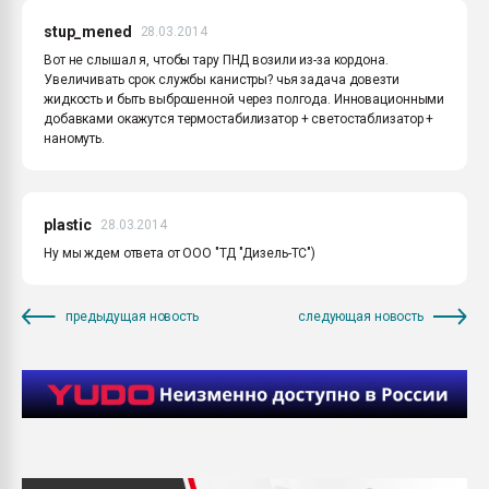
stup_mened
28.03.2014
Вот не слышал я, чтобы тару ПНД возили из-за кордона.
Увеличивать срок службы канистры? чья задача довезти
жидкость и быть выброшенной через полгода. Инновационными
добавками окажутся термостабилизатор + светостаблизатор +
наномуть.
plastic
28.03.2014
Ну мы ждем ответа от ООО "ТД "Дизель-ТС")
предыдущая новость
следующая новость