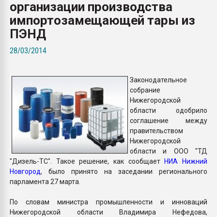
организации производства
Всё, что касается выду
бутылок
импортозамещающей тары из
ПЭНД
ПЕРЕЙТИ НА 
28/03/2014
Законодательное
собрание
Нижегородской
области одобрило
соглашение между
правительством
Нижегородской
области и ООО "ТД
"Дизель-ТС". Такое решение, как сообщает
НИА Нижний
Новгород
, было принято на заседании регионального
парламента 27 марта.
По словам министра промышленности и инноваций
Нижегородской области Владимира Нефедова,