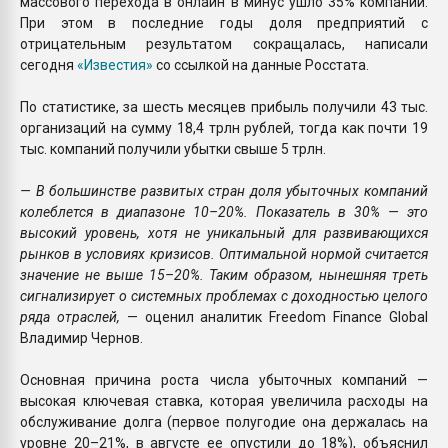
массового перехода в онлайн в минус ушло 35% компаний.
При этом в последние годы доля предприятий с
отрицательным результатом сокращалась, написали
сегодня
«Известия»
со ссылкой на данные Росстата.
По статистике, за шесть месяцев прибыль получили 43 тыс.
организаций на сумму 18,4 трлн рублей, тогда как почти 19
тыс. компаний получили убытки свыше 5 трлн.
— В большинстве развитых стран доля убыточных компаний
колеблется в диапазоне 10–20%. Показатель в 30% — это
высокий уровень, хотя не уникальный для развивающихся
рынков в условиях кризисов. Оптимальной нормой считается
значение не выше 15–20%. Таким образом, нынешняя треть
сигнализирует о системных проблемах с доходностью целого
ряда отраслей,
— оценил аналитик Freedom Finance Global
Владимир Чернов.
Основная причина роста числа убыточных компаний —
высокая ключевая ставка, которая увеличила расходы на
обслуживание долга (первое полугодие она держалась на
уровне 20–21%, в августе ее опустили до 18%), объяснил