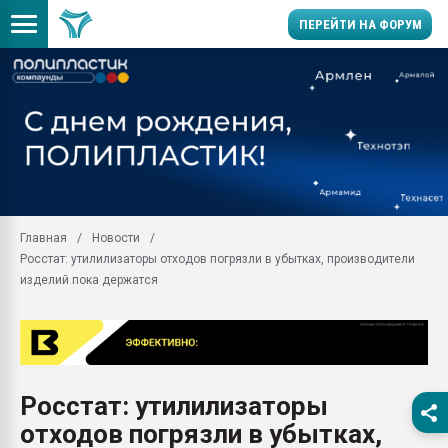
ПЕРЕЙТИ НА ФОРУМ
Продажа готового бизн
производство SPC лам
цикла
29.07.2026 ФРП помог 
заводу пластмасс" зах
ППЭ
Главная
Новости
Помощь в подборе мат
Росстат: утилилизаторы отходов погрязли в убытках, производители
Вакуум-формовочные 
изделий пока держатся
ближайшее подмосковье
Подмосковье, Москва
28.07.2026 Автоматиза
первый план в перераб
пластмасс
Росстат: утилилизаторы
28.07.2026 "Техноникол
отходов погрязли в убытках,
ситуацией на строител