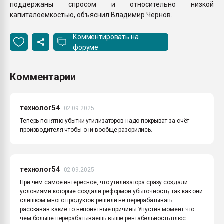
поддержаны спросом и относительно низкой
капиталоемкостью, объяснил Владимир Чернов.
Комментировать на
форуме
Комментарии
технолог54
02.09.2025
Теперь понятно убытки утилизаторов надо покрыват за счёт
производителя чтобы они вообще разорились.
технолог54
02.09.2025
При чем самое интересное, что утилизатора сразу создали
условиями которые создали реформой убыточность, так как они
слишком много продуктов решили не перерабатывать
расскавав какие то непонятные причины.Упустив момент что
чем больше перерабатываешь выше рентабельность плюс