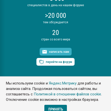
специалистов в день на нашем форуме
>20 000
тем обсуждается
20
стран со всего мира
написать нам
перейти на форум
Мы используем cookie и
Яндекс.Метрику
для работы и
ПластЭксперт © 2006. Все права защищены
анализа сайта. Продолжая пользоваться сайтом, вы
Разрешается копирование материалов сайта с обязательной
ссылкой на www.e-plastic.ru
соглашаетесь с
Политикой в отношении файлов cookie
.
Отключение cookie возможно в настройках браузера.
Разработка сайта
ПРИНЯТЬ