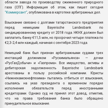
области завода по производству сжиженного природного
газа (СПГ). Информация об этом, как пишет сегодня
"К
оммерсант"
, опубликована в картотеке арбитражных дел.
Взыскание связано с долгами татарстанского предприятия
перед немецким Bayerische Landesbank по
синдицированному кредиту от 2018 года. НКНХ должен был
заплатить банку €11,5 млн, но просрочил четыре платежа по
€2,3-2,4 млн каждый, начиная с сентября 2023 года.
Немецкий банк был признан арбитражными судами трех
инстанций должником «Русхимальянса» — дочки
«РусГазДобычи» и «Газпрома». Все имущество, активы и
дебиторская задолженность Bayerische Landesbank
арестованы в пользу российской компании. Юристы
«Нижнекамскнефтехима» пытались отбиться от взыскания,
ссылаясь на указ президента о временном порядке
исполнения обязательств перед иностранными
кредиторами. Однако суд не принял этот довод, отметив,
что на права требования банка было обращено
принудительное взыскание.