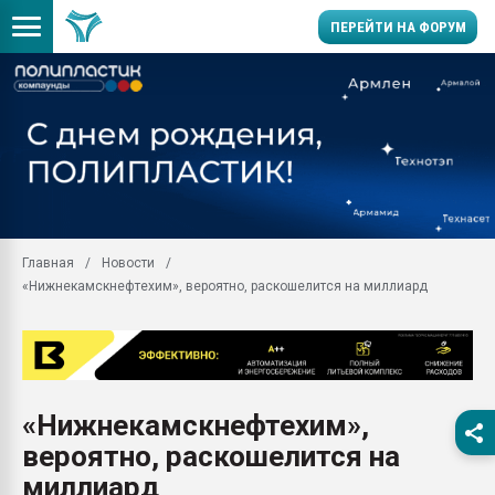
ПЕРЕЙТИ НА ФОРУМ
Продажа готового бизн
производство SPC лам
цикла
29.07.2026 ФРП помог 
заводу пластмасс" зах
ППЭ
Главная
Новости
Помощь в подборе мат
«Нижнекамскнефтехим», вероятно, раскошелится на миллиард
Вакуум-формовочные 
ближайшее подмосковье
Подмосковье, Москва
28.07.2026 Автоматиза
первый план в перераб
«Нижнекамскнефтехим»,
пластмасс
вероятно, раскошелится на
28.07.2026 "Техноникол
ситуацией на строител
миллиард