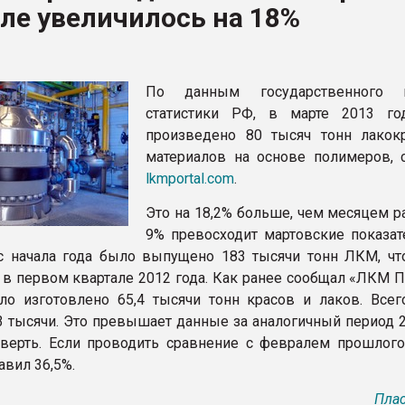
ле увеличилось на 18%
ва ПЭТ
ФОРУМ
По данным государственного к
статистики РФ, в марте 2013 г
произведено 80 тысяч тонн лакок
материалов на основе полимеров, 
lkmportal.com
.
Это на 18,2% больше, чем месяцем р
9% превосходит мартовские показат
 с начала года было выпущено 183 тысячи тонн ЛКМ, чт
 в первом квартале 2012 года. Как ранее сообщал «ЛКМ П
о изготовлено 65,4 тысячи тонн красов и лаков. Всег
3 тысячи. Это превышает данные за аналогичный период 2
тверть. Если проводить сравнение с февралем прошлого 
авил 36,5%.
Плас