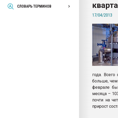
кварта
Всё, что касается выду
СЛОВАРЬ ТЕРМИНОВ
бутылок
17/04/2013
ПЕРЕЙТИ НА 
года. Всего
больше, чем
феврале был
месяца – 10
почти на че
прирост сост