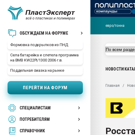
евро/тонна
Продажа готового бизн
ОБСУЖДАЕМ НА ФОРУМЕ
производство SPC лам
цикла
Формовка подкрылков из ПНД
29.07.2026 ФРП помог 
Села батарейка и слетела программа
заводу пластмасс" зах
на BMB KW22PI/1300 2006 г.в.
ППЭ
НОВОСТИ
КАТА
Поддельная смазка на рынке
Помощь в подборе мат
Вакуум-формовочные 
Главная
Нов
ПЕРЕЙТИ НА ФОРУМ
ближайшее подмосковье
Подмосковье, Москва
28.07.2026 Автоматиза
СПЕЦИАЛИСТАМ
первый план в перераб
пластмасс
ПОТРЕБИТЕЛЯМ
28.07.2026 "Техноникол
Росста
ситуацией на строител
СПРАВОЧНИК