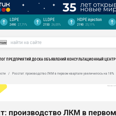
LDPE
LLDPE
HDPE injection
2490
27,71%
2150
26,05%
2190
25,11%
еса -
ината полного
"Ижевскому
ватить рынок
ЛОГ ПРЕДПРИЯТИЙ
ДОСКА ОБЪЯВЛЕНИЙ
КОНСУЛЬТАЦИОННЫЙ ЦЕНТР
ериала
машины:
ости
Росстат: производство ЛКМ в первом квартале увеличилось на 18%
, с.-в.
ция выходит на
отке
ь" довольна
т: производство ЛКМ в перво
ьном рынке