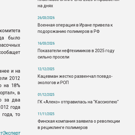
на днях
26/03/2026
Военная операция в Иране привела к
омитета
подорожанию полимеров в РФ
ода было
16/03/2026
расочных
Показатели нефтехимиков в 2025 году
сообащет
сильно просели
12/12/2025
анее и на
Кацевман жестко развенчал псевдо-
ели 2012
экологов и РОП
о на 18%
ортал», в
01/12/2025
о за два
ГК «Алеко» отправилась на "Кассиопею"
012 года
года, то
11/11/2025
Финская компания заявила о революции
в рециклинге полимеров
тЭксперт