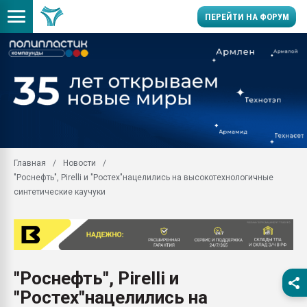
ПЕРЕЙТИ НА ФОРУМ
Продажа готового бизн
производство SPC лам
цикла
29.07.2026 ФРП помог 
заводу пластмасс" зах
ППЭ
Главная
Новости
Помощь в подборе мат
"Роснефть", Pirelli и "Ростех"нацелились на высокотехнологичные
Вакуум-формовочные 
синтетические каучуки
ближайшее подмосковье
Подмосковье, Москва
28.07.2026 Автоматиза
первый план в перераб
пластмасс
"Роснефть", Pirelli и
28.07.2026 "Техноникол
"Ростех"нацелились на
ситуацией на строител