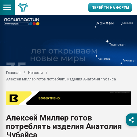
ПЕРЕЙТИ НА ФОРУМ
Продажа готового бизн
производство SPC лам
цикла
29.07.2026 ФРП помог 
заводу пластмасс" зах
ППЭ
Главная
Новости
Помощь в подборе мат
Алексей Миллер готов потреблять изделия Анатолия Чубайса
Вакуум-формовочные 
ближайшее подмосковье
Подмосковье, Москва
28.07.2026 Автоматиза
первый план в перераб
Алексей Миллер готов
пластмасс
потреблять изделия Анатолия
28.07.2026 "Техноникол
ситуацией на строител
Чубайса