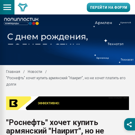
ПЕРЕЙТИ НА ФОРУМ
Продажа готового бизн
производство SPC лам
цикла
29.07.2026 ФРП помог 
заводу пластмасс" зах
ППЭ
Главная
Новости
Помощь в подборе мат
"Роснефть" хочет купить армянский "Наирит", но не хочет платить его
Вакуум-формовочные 
долги
ближайшее подмосковье
Подмосковье, Москва
28.07.2026 Автоматиза
первый план в перераб
пластмасс
"Роснефть" хочет купить
28.07.2026 "Техноникол
армянский "Наирит", но не
ситуацией на строител