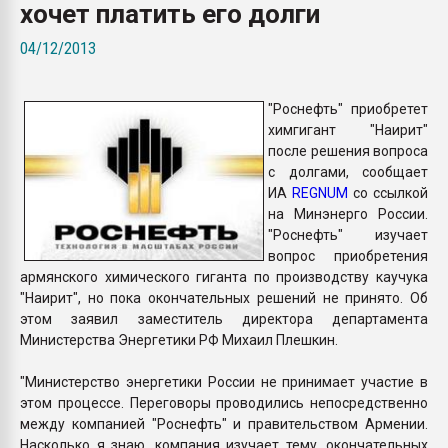
хочет платить его долги
Всё, что касается выду
бутылок
04/12/2013
ПЕРЕЙТИ НА 
"Роснефть" приобретет
химгигант "Наирит"
после решения вопроса
с долгами, сообщает
ИА
REGNUM
со ссылкой
на Минэнерго России.
"Роснефть" изучает
вопрос приобретения
армянского химического гиганта по производству каучука
"Наирит", но пока окончательных решений не принято. Об
этом заявил заместитель директора департамента
Министерства Энергетики РФ Михаил Плешкин.
"Министерство энергетики России не принимает участие в
этом процессе. Переговоры проводились непосредственно
между компанией "Роснефть" и правительством Армении.
Насколько я знаю, компания изучает тему, окончательных