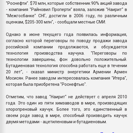
"Роснефти". $70 млн, которые собственник 90% акций завода
- компания "Райновил Проперти" взяла, заложив "Наирит" в
"Межгосбанке" СНГ, достигли в 2006 году, по различным
оценкам, $205-300 млн", - сообщали местные СМИ.
Однако в июне текущего года появилась информация,
согласно которой переговоры по поводу продажи завода
российской компании продолжаются, и обсуждается
технология производства каучука. "Переговоры по
технологии завершены, фон довольно положительный.
Бутадиеновая технология способна работать еще в течении
20 лет", - сказал министр энергетики Армении Армен
Мосисян. Ранее заводом интересовалась компания "Итера",
которая была приобретена "Роснефтью".
Отметим, что завод "Наирит" не действует с апреля 2010
года. Это один из пяти химзаводов в мире, производящих
хлоропреновый каучук. Более того, это единственный в
своем роде завод в мире, способный производить каучук
двумя методами - ацетиленовым и бутадиеновым.