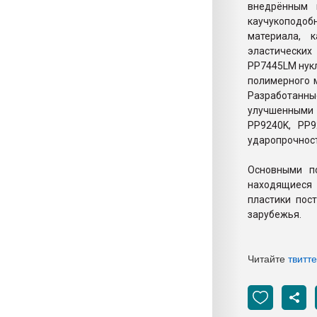
внедрённым 
каучукоподобн
материала, 
эластических
PP7445LM нукл
полимерного м
Разработанны
улучшенными 
PP9240K, PP
ударопрочнос
Основными п
находящиеся 
пластики пос
зарубежья.
Читайте
твитт