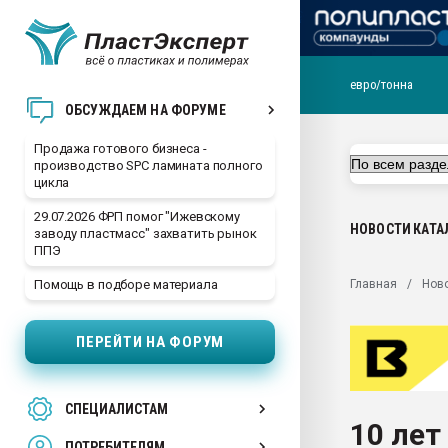
евро/тонна
28.07.2026 Автоматиза
ОБСУЖДАЕМ НА ФОРУМЕ
первый план в перераб
пластмасс
Продажа готового бизнеса -
производство SPC ламината полного
28.07.2026 "Техноникол
цикла
ситуацией на строител
29.07.2026 ФРП помог "Ижевскому
Всё, что касается выду
НОВОСТИ
КАТА
заводу пластмасс" захватить рынок
бутылок
ППЭ
Материал поверхности 
Главная
Нов
Помощь в подборе материала
вакуумного формовани
Продам отходы Компо
ПЕРЕЙТИ НА ФОРУМ
поликарбоната и АБС-п
Armaloy PC/ABS-1IM че
26.07.2022 "Сибирский т
СПЕЦИАЛИСТАМ
намного дороже
10 лет
ПОТРЕБИТЕЛЯМ
Профильная литератур