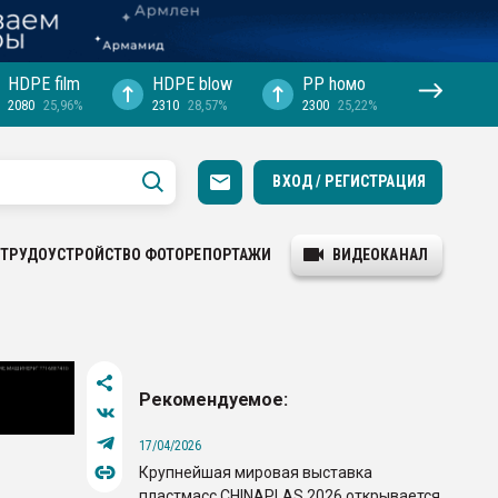
HDPE film
HDPE blow
PP hомо
2080
25,96%
2310
28,57%
2300
25,22%
ВХОД / РЕГИСТРАЦИЯ
ТРУДОУСТРОЙСТВО
ФОТОРЕПОРТАЖИ
ВИДЕОКАНАЛ
Рекомендуемое:
17/04/2026
Крупнейшая мировая выставка
пластмасс CHINAPLAS 2026 открывается