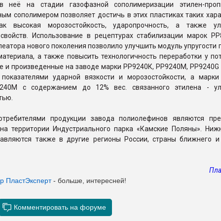
в неё на стадии газофазной сополимеризации этилен-проп
ым сополимером позволяет достичь в этих пластиках таких хара
как высокая морозостойкость, ударопрочность, а также у
 свойств. Использование в рецептурах стабилизации марок Р
еатора нового поколения позволило улучшить модуль упругости 
атериала, а также повысить технологичность переработки у пот
е и произведенные на заводе марки РР9240К, PP9240M, PP9240G
показателями ударной вязкости и морозостойкости, а марки
9240M с содержанием до 12% вес. связанного этилена - у
тью.
отребителями продукции завода полиолефинов являются пре
на территории Индустриального парка «Камские Поляны». Ниж
тавляются также в другие регионы России, страны ближнего и
Пла
ер ПластЭксперт
- больше, интересней!