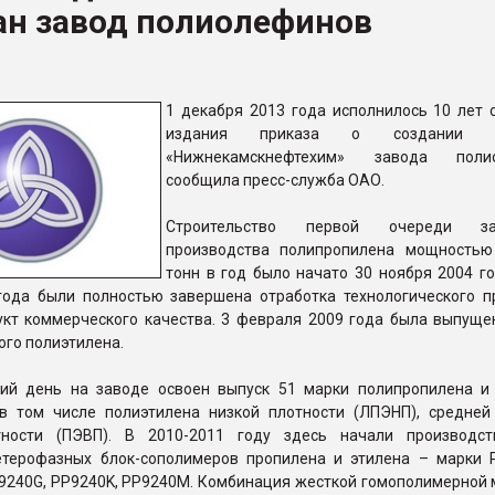
ан завод полиолефинов
ФОРУМ
1 декабря 2013 года исполнилось 10 лет 
издания приказа о создании
«Нижнекамскнефтехим» завода полио
сообщила пресс-служба ОАО.
Строительство первой очереди з
производства полипропилена мощностью
тонн в год было начато 30 ноября 2004 го
года были полностью завершена отработка технологического п
укт коммерческого качества. 3 февраля 2009 года была выпуще
ого полиэтилена.
ий день на заводе освоен выпуск 51 марки полипропилена и
 в том числе полиэтилена низкой плотности (ЛПЭНП), средней
тности (ПЭВП). В 2010-2011 году здесь начали производс
етерофазных блок-сополимеров пропилена и этилена – марки 
9240G, PP9240K, PP9240M. Комбинация жесткой гомополимерной 