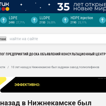
LDPE
LLDPE
HDPE injection
2490
27,71%
2150
26,05%
2190
25,11%
ция выходит на
отке
ь" довольна
ьном рынке
ва ПЭТ
ЛОГ ПРЕДПРИЯТИЙ
ДОСКА ОБЪЯВЛЕНИЙ
КОНСУЛЬТАЦИОННЫЙ ЦЕНТР
пуансона для
ости
10 лет назад в Нижнекамске был задуман завод полиолефинов
я
зиция
ластика
рный цвет
итан" стал
 назад в Нижнекамске был
а. Продажа,