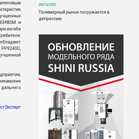
иленовым
09/10/2025
ктеристик
Полимерный рынок погружается в
лучшенных
депрессию
Р8348SM и
при изгибе
ребителя.
 обладают
 PP9240G,
лучшенной
дприятия,
некамские
 дальнего
стЭксперт