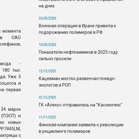
на днях
26/03/2026
Военная операция в Иране привела к
с момента
подорожанию полимеров в РФ
 в ОАО
лефинов,
16/03/2026
Показатели нефтехимиков в 2025 году
сильно просели
авода -
 180 тыс.
12/12/2025
да. Уже 3
Кацевман жестко развенчал псевдо-
роцесса и
экологов и РОП
на первая
01/12/2025
ГК «Алеко» отправилась на "Кассиопею"
 34 марок
 (ПЭСП) и
11/11/2025
тво новых
Финская компания заявила о революции
PP7445LM,
в рециклинге полимеров
матрицы с