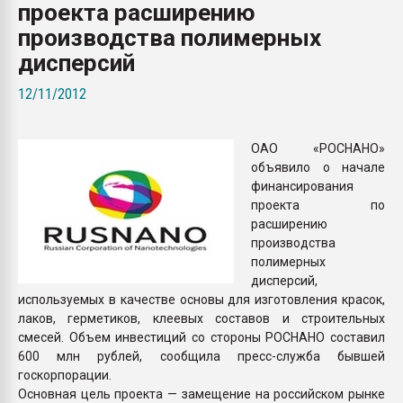
проекта расширению
Всё, что касается выду
бутылок
производства полимерных
дисперсий
ПЕРЕЙТИ НА 
12/11/2012
ОАО «РОСНАНО»
объявило о начале
финансирования
проекта по
расширению
производства
полимерных
дисперсий,
используемых в качестве основы для изготовления красок,
лаков, герметиков, клеевых составов и строительных
смесей. Объем инвестиций со стороны РОСНАНО составил
600 млн рублей, сообщила пресс-служба бывшей
госкорпорации.
Основная цель проекта — замещение на российском рынке