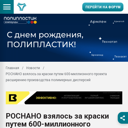
ПЕРЕЙТИ НА ФОРУМ
Продажа готового бизн
производство SPC лам
цикла
29.07.2026 ФРП помог 
заводу пластмасс" зах
ППЭ
Главная
Новости
Помощь в подборе мат
РОСНАНО взялось за краски путем 600-миллионного проекта
Вакуум-формовочные 
расширению производства полимерных дисперсий
ближайшее подмосковье
Подмосковье, Москва
28.07.2026 Автоматиза
первый план в перераб
пластмасс
РОСНАНО взялось за краски
28.07.2026 "Техноникол
путем 600-миллионного
ситуацией на строител