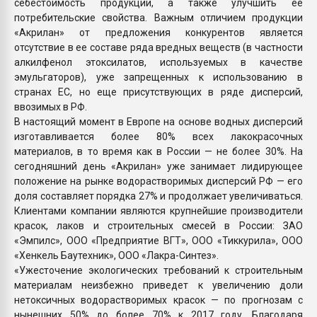
себестоимость продукции, а также улучшить ее
потребительские свойства. Важным отличием продукции
«Акрилан» от предложения конкурентов является
отсутствие в ее составе ряда вредных веществ (в частности
алкилфенол этоксилатов, используемых в качестве
эмульгаторов), уже запрещенных к использованию в
странах ЕС, но еще присутствующих в ряде дисперсий,
ввозимых в РФ.
В настоящий момент в Европе на основе водных дисперсий
изготавливается более 80% всех лакокрасочных
материалов, в то время как в России — не более 30%. На
сегодняшний день «Акрилан» уже занимает лидирующее
положение на рынке водорастворимых дисперсий РФ — его
доля составляет порядка 27% и продолжает увеличиваться.
Клиентами компании являются крупнейшие производители
красок, лаков и строительных смесей в России: ЗАО
«Эмпилс», ООО «Предприятие ВГТ», ООО «Тиккурила», ООО
«Хенкель Баутехник», ООО «Лакра-Синтез».
«Ужесточение экологических требований к строительным
материалам неизбежно приведет к увеличению доли
нетоксичных водорастворимых красок — по прогнозам с
нынешних 50% до более 70% к 2017 году. Благодаря