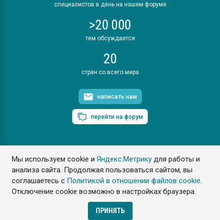
специалистов в день на нашем форуме
>20 000
тем обсуждается
20
стран со всего мира
написать нам
перейти на форум
Мы используем cookie и
Яндекс.Метрику
для работы и
ПластЭксперт © 2006. Все права защищены
анализа сайта. Продолжая пользоваться сайтом, вы
Разрешается копирование материалов сайта с обязательной
ссылкой на www.e-plastic.ru
соглашаетесь с
Политикой в отношении файлов cookie
.
Отключение cookie возможно в настройках браузера.
Разработка сайта
ПРИНЯТЬ