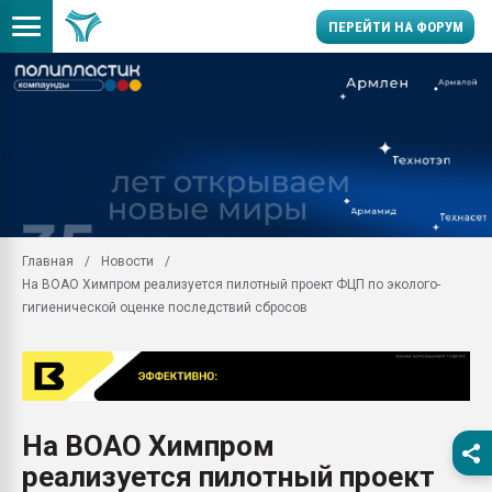
ПЕРЕЙТИ НА ФОРУМ
Продажа готового бизн
производство SPC лам
цикла
29.07.2026 ФРП помог 
заводу пластмасс" зах
ППЭ
Главная
Новости
Помощь в подборе мат
На ВОАО Химпром реализуется пилотный проект ФЦП по эколого-
Вакуум-формовочные 
гигиенической оценке последствий сбросов
ближайшее подмосковье
Подмосковье, Москва
28.07.2026 Автоматиза
первый план в перераб
пластмасс
На ВОАО Химпром
28.07.2026 "Техноникол
реализуется пилотный проект
ситуацией на строител