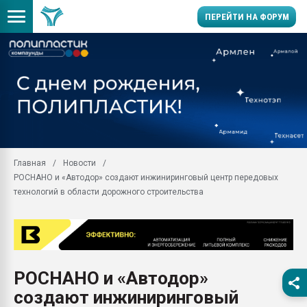
ПЕРЕЙТИ НА ФОРУМ
Продажа готового бизн
производство SPC лам
цикла
29.07.2026 ФРП помог 
заводу пластмасс" зах
ППЭ
Главная
Новости
Помощь в подборе мат
РОСНАНО и «Автодор» создают инжиниринговый центр передовых
Вакуум-формовочные 
технологий в области дорожного строительства
ближайшее подмосковье
Подмосковье, Москва
28.07.2026 Автоматиза
первый план в перераб
пластмасс
РОСНАНО и «Автодор»
28.07.2026 "Техноникол
создают инжиниринговый
ситуацией на строител