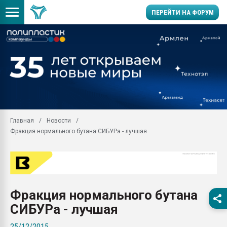
ПЕРЕЙТИ НА ФОРУМ
Продажа готового бизн
производство SPC лам
цикла
29.07.2026 ФРП помог 
заводу пластмасс" зах
ППЭ
Главная
Новости
Помощь в подборе мат
Фракция нормального бутана СИБУРа - лучшая
Вакуум-формовочные 
ближайшее подмосковье
Подмосковье, Москва
28.07.2026 Автоматиза
первый план в перераб
Фракция нормального бутана
пластмасс
СИБУРа - лучшая
28.07.2026 "Техноникол
ситуацией на строител
25/12/2015