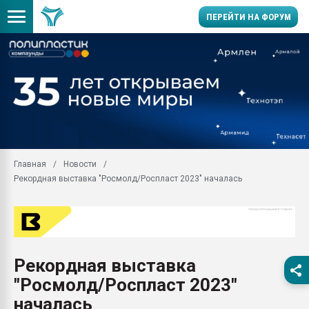
ПЕРЕЙТИ НА ФОРУМ
Помощь в подборе мат
Вакуум-формовочные 
ближайшее подмосковье
Подмосковье, Москва
28.07.2026 Автоматиза
первый план в перераб
Главная
Новости
пластмасс
Рекордная выставка "Росмолд/Роспласт 2023" началась
28.07.2026 "Техноникол
ситуацией на строител
Всё, что касается выду
бутылок
Рекордная выставка
Материал поверхности 
вакуумного формовани
"Росмолд/Роспласт 2023"
Продам отходы Компо
началась
поликарбоната и АБС-п