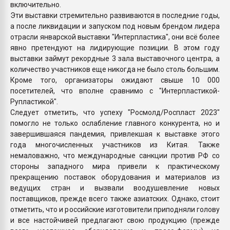
включительно.
Эти выставки стремительно развиваются в последние годы,
а после ликвидации и запуском под новым брендом лидера
отрасли январской выставки "Интерпластика", они всё более
явно претендуют на лидирующие позиции. В этом году
выставки займут рекордные 3 зала выставочного центра, а
количество участников еще никогда не было столь большим.
Кроме того, организаторы ожидают свыше 10 000
посетителей, что вполне сравнимо с "Интерпластикой-
Рупластикой".
Следует отметить, что успеху "Росмолд/Роспласт 2023"
помогло не только ослабление главного конкурента, но и
завершившаяся пандемия, привлекшая к выставке этого
года многочисленных участников из Китая. Также
немаловажно, что международные санкции против РФ со
стороны западного мира привели к практическому
прекращению поставок оборудования и материалов из
ведущих стран и вызвали воодушевление новых
поставщиков, прежде всего также азиатских. Однако, стоит
отметить, что и российские изготовители приподняли голову
и все настойчивей предлагают свою продукцию (прежде