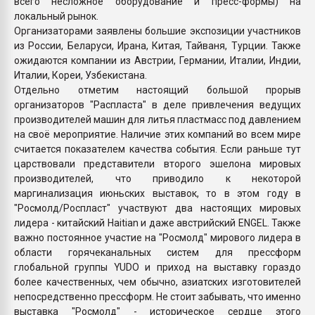
всего несложное оборудование и пресс-формы) на
локальный рынок.
Организаторами заявлены большие экспозиции участников
из России, Беларуси, Ирана, Китая, Тайваня, Турции. Также
ожидаются компании из Австрии, Германии, Италии, Индии,
Италии, Кореи, Узбекистана.
Отдельно отметим настоящий большой прорыв
организаторов "Распласта" в деле привлечения ведущих
производителей машин для литья пластмасс под давлением
на своё мероприятие. Наличие этих компаний во всем мире
считается показателем качества события. Если раньше тут
царствовали представители второго эшелона мировых
производителей, что приводило к некоторой
маргинализация июньских выставок, то в этом году в
"Росмолд/Роспласт" участвуют два настоящих мировых
лидера - китайский Haitian и даже австрийский ENGEL. Также
важно постоянное участие на "Росмолд" мирового лидера в
области горячеканальных систем для прессформ
глобальной группы YUDO и приход на выставку гораздо
более качественных, чем обычно, азиатских изготовителей
непосредственно прессформ. Не стоит забывать, что именно
выставка "Росмолд" - историческое сердце этого