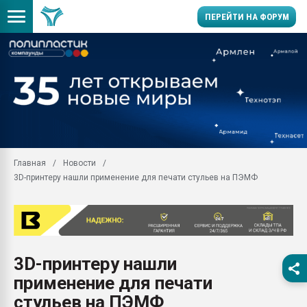
ПЕРЕЙТИ НА ФОРУМ
Помощь в подборе мат
Вакуум-формовочные 
ближайшее подмосковье
Подмосковье, Москва
28.07.2026 Автоматиза
первый план в перераб
Главная
Новости
пластмасс
3D-принтеру нашли применение для печати стульев на ПЭМФ
28.07.2026 "Техноникол
ситуацией на строител
Всё, что касается выду
бутылок
3D-принтеру нашли
Материал поверхности 
вакуумного формовани
применение для печати
Продам отходы Компо
стульев на ПЭМФ
поликарбоната и АБС-п