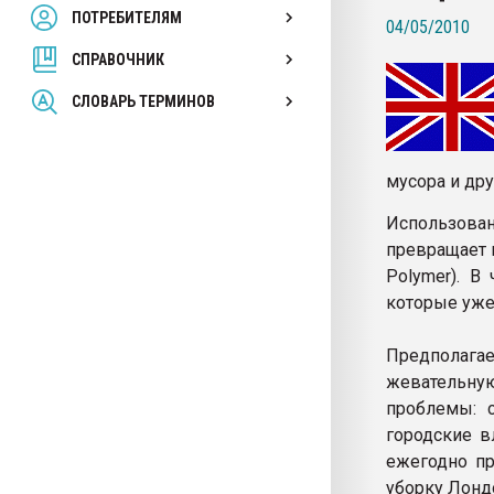
ПОТРЕБИТЕЛЯМ
Armaloy PC/ABS-1IM че
04/05/2010
СПРАВОЧНИК
ПЕРЕЙТИ НА 
СЛОВАРЬ ТЕРМИНОВ
мусора и дру
Использова
превращает в
Polymer). В
которые уже
Предполага
жевательную
проблемы: 
городские в
ежегодно пр
уборку Лонд