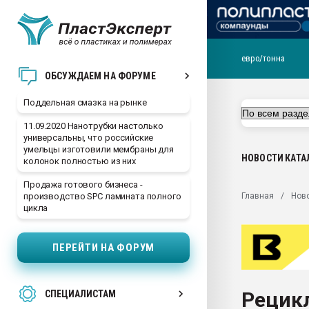
евро/тонна
Помощь в подборе мат
ОБСУЖДАЕМ НА ФОРУМЕ
Вакуум-формовочные 
Поддельная смазка на рынке
ближайшее подмосковье
Подмосковье, Москва
11.09.2020 Нанотрубки настолько
универсальны, что российские
28.07.2026 Автоматиза
умельцы изготовили мембраны для
первый план в перераб
НОВОСТИ
КАТА
колонок полностью из них
пластмасс
Продажа готового бизнеса -
28.07.2026 "Техноникол
Главная
Нов
производство SPC ламината полного
ситуацией на строител
цикла
Всё, что касается выду
бутылок
ПЕРЕЙТИ НА ФОРУМ
Материал поверхности 
вакуумного формовани
Рецик
СПЕЦИАЛИСТАМ
Продам отходы Компо
поликарбоната и АБС-п