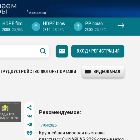
HDPE film
HDPE blow
PP hомо
2080
25,96%
2310
28,57%
2300
25,22%
ВХОД / РЕГИСТРАЦИЯ
ТРУДОУСТРОЙСТВО
ФОТОРЕПОРТАЖИ
ВИДЕОКАНАЛ
Рекомендуемое:
17/04/2026
Крупнейшая мировая выставка
пластмасс CHINAPLAS 2026 открывается