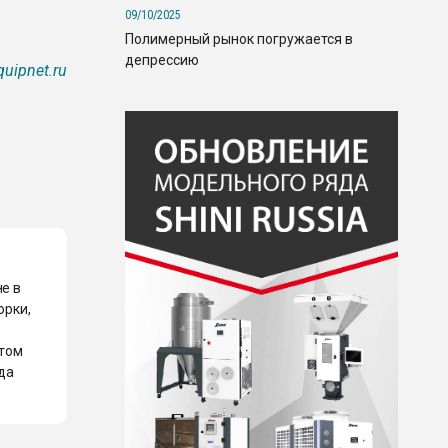
09/10/2025
Полимерный рынок погружается в
депрессию
quipnet.ru
не в
орки,
етом
уда