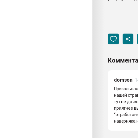
Коммента
domson
1
Прикольная 
нашей стран
тут не до ж
приятнее в
“отработанн
наверняка 