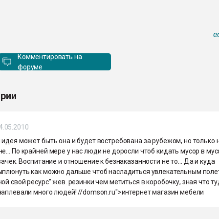
e
Комментировать на
форуме
рии
4.05.2010
идея может быть она и будет востребована за рубежом, но только 
е… По крайней мере у нас люди не доросли чтоб кидать мусор в мус
вачек. Воспитание и отношение к безнаказанности не то… Да и куда
ыплюнуть как можно дальше чтоб насладиться увлекательным пол
ой свой ресурс” жев. резинки чем метиться в коробочку, зная что т
наплевали много людей! //domson.ru">интернет магазин мебели