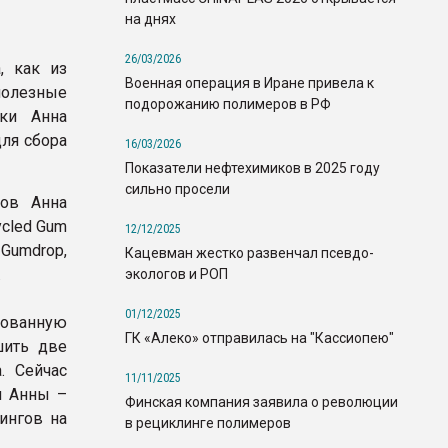
на днях
26/03/2026
, как из
Военная операция в Иране привела к
полезные
подорожанию полимеров в РФ
ки Анна
для сбора
16/03/2026
Показатели нефтехимиков в 2025 году
сильно просели
тов Анна
ycled Gum
12/12/2025
Gumdrop,
Кацевман жестко развенчал псевдо-
.
экологов и РОП
01/12/2025
зованную
ГК «Алеко» отправилась на "Кассиопею"
шить две
. Сейчас
11/11/2025
я Анны –
Финская компания заявила о революции
ингов на
в рециклинге полимеров