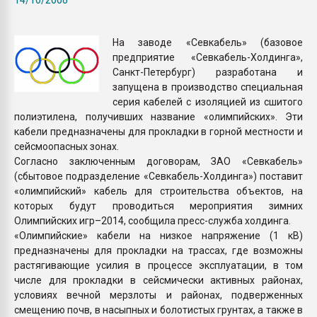
Armaloy PC/ABS-1IM че
На заводе «Севкабель» (базовое
ПЕРЕЙТИ НА 
предприятие «Севкабель-Холдинга»,
Санкт-Петербург) разработана и
запущена в производство специальная
серия кабелей с изоляцией из сшитого
полиэтилена, получивших название «олимпийских». Эти
кабели предназначены для прокладки в горной местности и
сейсмоопасных зонах.
Согласно заключенным договорам, ЗАО «Севкабель»
(сбытовое подразделение «Севкабель-Холдинга») поставит
«олимпийский» кабель для строительства объектов, на
которых будут проводиться мероприятия зимних
Олимпийских игр–2014, сообщила пресс-служба холдинга.
«Олимпийские» кабели на низкое напряжение (1 кВ)
предназначены для прокладки на трассах, где возможны
растягивающие усилия в процессе эксплуатации, в том
числе для прокладки в сейсмически активных районах,
условиях вечной мерзлоты и районах, подверженных
смещению почв, в насыпных и болотистых грунтах, а также в