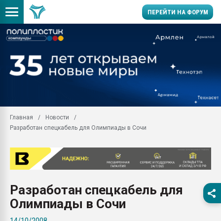
ПЕРЕЙТИ НА ФОРУМ
Помощь в подборе мат
Вакуум-формовочные 
ближайшее подмосковье
Подмосковье, Москва
28.07.2026 Автоматиза
первый план в перераб
Главная
Новости
пластмасс
Разработан спецкабель для Олимпиады в Сочи
28.07.2026 "Техноникол
ситуацией на строител
Всё, что касается выду
бутылок
Разработан спецкабель для
Материал поверхности 
вакуумного формовани
Олимпиады в Сочи
Продам отходы Компо
14/10/2008
поликарбоната и АБС-п