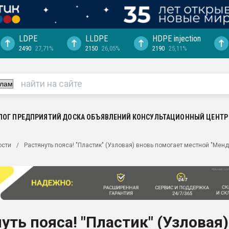
LDPE
LLDPE
HDPE injection
2490
27,71%
2150
26,05%
2190
25,11%
ция выходит на
отке
ь" довольна
ьном рынке
ва ПЭТ
ЛОГ ПРЕДПРИЯТИЙ
ДОСКА ОБЪЯВЛЕНИЙ
КОНСУЛЬТАЦИОННЫЙ ЦЕНТР
пуансона для
ости
Растянуть пояса! "Пластик" (Узловая) вновь помогает местной "Мен
я
зиция
ластика
рный цвет
итан" стал
уть пояса! "Пластик" (Узловая)
а. Продажа,