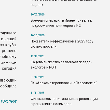
на днях
26/03/2026
Военная операция в Иране привела к
подорожанию полимеров в РФ
ходящего
16/03/2026
 высшей
Показатели нефтехимиков в 2025 году
с-клуба,
сильно просели
 решено
учебному
12/12/2025
Кацевман жестко развенчал псевдо-
химико-
экологов и РОП
 сегодня
01/12/2025
зывающий
ГК «Алеко» отправилась на "Кассиопею"
сообщила
11/11/2025
Финская компания заявила о революции
тЭксперт
в рециклинге полимеров