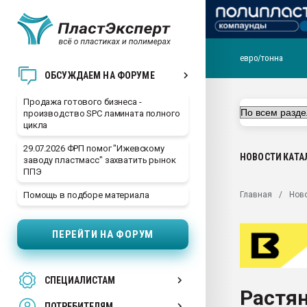
евро/тонна
28.07.2026 Автоматиза
ОБСУЖДАЕМ НА ФОРУМЕ
первый план в перераб
пластмасс
Продажа готового бизнеса -
производство SPC ламината полного
28.07.2026 "Техноникол
цикла
ситуацией на строител
29.07.2026 ФРП помог "Ижевскому
Всё, что касается выду
НОВОСТИ
КАТА
заводу пластмасс" захватить рынок
бутылок
ППЭ
Материал поверхности 
Главная
Нов
Помощь в подборе материала
вакуумного формовани
Продам отходы Компо
ПЕРЕЙТИ НА ФОРУМ
поликарбоната и АБС-п
Armaloy PC/ABS-1IM че
26.07.2022 "Сибирский т
СПЕЦИАЛИСТАМ
намного дороже
Растян
ПОТРЕБИТЕЛЯМ
Профильная литератур