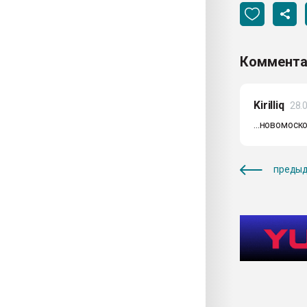
Коммента
Kirilliq
28.
...новомоск
предыд