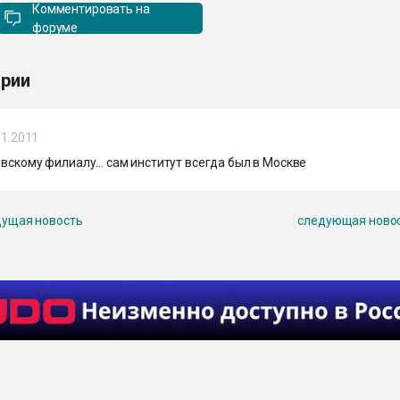
Комментировать на
форуме
рии
01.2011
овскому филиалу... сам институт всегда был в Москве
ущая новость
следующая ново