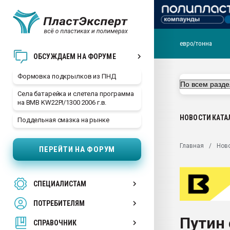
евро/тонна
Продажа готового бизн
ОБСУЖДАЕМ НА ФОРУМЕ
производство SPC лам
цикла
Формовка подкрылков из ПНД
29.07.2026 ФРП помог 
Села батарейка и слетела программа
заводу пластмасс" зах
на BMB KW22PI/1300 2006 г.в.
ППЭ
НОВОСТИ
КАТА
Поддельная смазка на рынке
Помощь в подборе мат
Вакуум-формовочные 
Главная
Нов
ПЕРЕЙТИ НА ФОРУМ
ближайшее подмосковье
Подмосковье, Москва
28.07.2026 Автоматиза
СПЕЦИАЛИСТАМ
первый план в перераб
пластмасс
ПОТРЕБИТЕЛЯМ
28.07.2026 "Техноникол
Путин 
ситуацией на строител
СПРАВОЧНИК