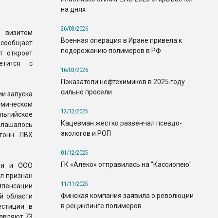
на днях
26/03/2026
 визитом
Военная операция в Иране привела к
сообщает
подорожанию полимеров в РФ
т откроет
етится с
16/03/2026
Показатели нефтехимиков в 2025 году
сильно просели
и запуска
имическом
12/12/2025
льгийское
Кацевман жестко развенчал псевдо-
олашалось
экологов и РОП
 тонн ПВХ
01/12/2025
ГК «Алеко» отправилась на "Кассиопею"
сти и ООО
ыл признан
11/11/2025
пенсации
Финская компания заявила о революции
й области
в рециклинге полимеров
естиции в
тавляют 73