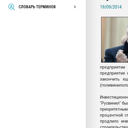
Всё, что касается выду
19/09/2014
СЛОВАРЬ ТЕРМИНОВ
бутылок
ПЕРЕЙТИ НА 
предприятии 
предприятие 
закончить е
(поливинилхло
Инвестицион
"Русвинил" бы
приоритетны
процентной с
продлило инв
строительство