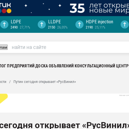
LDPE
LLDPE
HDPE injection
2490
27,71%
2150
26,05%
2190
25,11%
еса -
ината полного
"Ижевскому
ватить рынок
ЛОГ ПРЕДПРИЯТИЙ
ДОСКА ОБЪЯВЛЕНИЙ
КОНСУЛЬТАЦИОННЫЙ ЦЕНТР
ериала
машины:
ости
Путин сегодня открывает «РусВинил»
, с.-в.
ция выходит на
отке
ь" довольна
сегодня открывает «РусВинил
ьном рынке