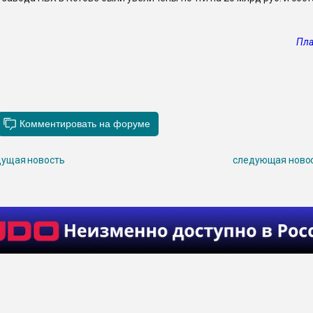
Пла
ущая новость
следующая ново