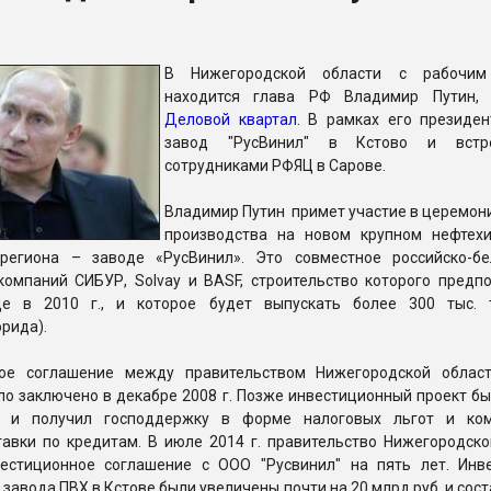
ва ПЭТ
В Нижегородской области с рабочим
находится глава РФ Владимир Путин, 
ФОРУМ
Деловой квартал
. В рамках его президен
завод "РусВинил" в Кстово и встр
сотрудниками РФЯЦ в Сарове.
Владимир Путин примет участие в церемони
производства на новом крупном нефтех
региона – заводе «РусВинил». Это совместное российско-бе
компаний СИБУР, Solvay и BASF, строительство которого предп
ще в 2010 г., и которое будет выпускать более 300 тыс.
рида).
ное соглашение между правительством Нижегородской обла
ло заключено в декабре 2008 г. Позже инвестиционный проект б
м и получил господдержку в форме налоговых льгот и ком
тавки по кредитам. В июле 2014 г. правительство Нижегородско
естиционное соглашение с ООО "Русвинил" на пять лет. Инв
 завода ПВХ в Кстове были увеличены почти на 20 млрд руб. и сос