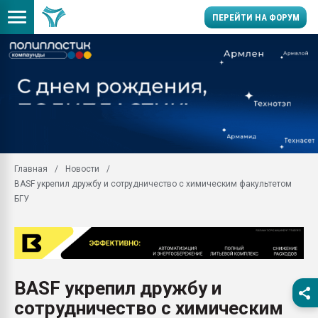
ПЕРЕЙТИ НА ФОРУМ
Продажа готового бизн
производство SPC лам
цикла
29.07.2026 ФРП помог 
заводу пластмасс" зах
ППЭ
Главная
Новости
Помощь в подборе мат
BASF укрепил дружбу и сотрудничество с химическим факультетом
Вакуум-формовочные 
БГУ
ближайшее подмосковье
Подмосковье, Москва
28.07.2026 Автоматиза
первый план в перераб
пластмасс
BASF укрепил дружбу и
28.07.2026 "Техноникол
сотрудничество с химическим
ситуацией на строител