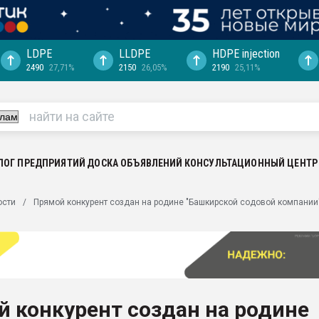
LDPE
LLDPE
HDPE injection
2490
27,71%
2150
26,05%
2190
25,11%
еса -
ината полного
"Ижевскому
ватить рынок
ЛОГ ПРЕДПРИЯТИЙ
ДОСКА ОБЪЯВЛЕНИЙ
КОНСУЛЬТАЦИОННЫЙ ЦЕНТР
ериала
машины:
ости
Прямой конкурент создан на родине "Башкирской содовой компании
, с.-в.
ция выходит на
отке
ь" довольна
 конкурент создан на родине
ьном рынке