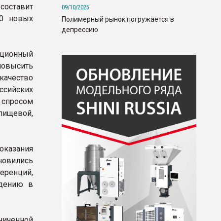
 составит
09/10/2025
00 новых
Полимерный рынок погружается в
депрессию
иционный
повысить
 качество
ссийских
 спросом
пищевой,
оказания
новились
еренций,
ждению в
ниченной