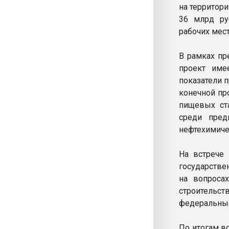
на территор
36 млрд ру
рабочих мест
В рамках пр
проект име
показатели 
конечной пр
пищевых ста
среди пред
нефтехимиче
На встрече 
государстве
на вопроса
строительс
федеральные
По итогам в