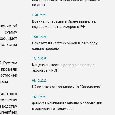
на днях
26/03/2026
Военная операция в Иране привела к
шение об
подорожанию полимеров в РФ
а сумму
16/03/2026
ообщает
Показатели нефтехимиков в 2025 году
ельства
сильно просели
12/12/2025
Б Рустэм
Кацевман жестко развенчал псевдо-
 провели
экологов и РОП
стасией
01/12/2025
вым.
ГК «Алеко» отправилась на "Кассиопею"
тетного
11/11/2025
ельству
Финская компания заявила о революции
одству
в рециклинге полимеров
eenfield