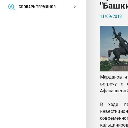
"Башк
Всё, что касается выду
СЛОВАРЬ ТЕРМИНОВ
бутылок
11/09/2018
ПЕРЕЙТИ НА 
Марданов и
встречу с 
Афанасьевой
В ходе пе
инвестицио
современ
кальциниров