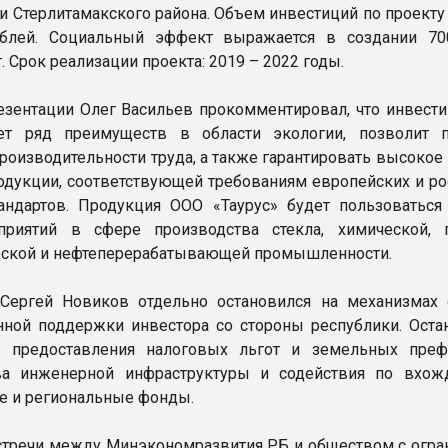
ии Стерлитамакского района. Объем инвестиций по проекту
блей. Социальный эффект выражается в создании 7
. Срок реализации проекта: 2019 – 2022 годы.
езентации Олег Васильев прокомментировал, что инвест
ет ряд преимуществ в области экологии, позволит 
производительности труда, а также гарантировать высокое
одукции, соответствующей требованиям европейских и ро
ндартов. Продукция ООО «Таурус» будет пользоваться
приятий в сфере производства стекла, химической, 
ской и нефтеперерабатывающей промышленности.
Сергей Новиков отдельно остановился на механизмах 
нной поддержки инвестора со стороны республики. Оста
х предоставления налоговых льгот и земельных преф
тва инженерной инфраструктуры и содействия по вхо
 и региональные фонды.
стречи между Минэкономразвития РБ и обществом с огра