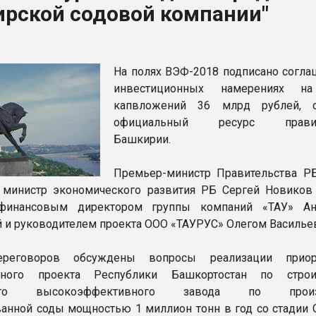
ирской содовой компании"
ва ПЭТ
ФОРУМ
На полях ВЭФ-2018 подписано согла
инвестиционных намерениях н
капвложений 36 млрд рублей, с
официальный ресурс правит
Башкирии.
Премьер-министр Правительства Р
 министр экономического развития РБ Сергей Новиков
финансовым директором группы компаний «ТАУ» Ана
 и руководителем проекта ООО «ТАУРУС» Олегом Василье
реговоров обсуждены вопросы реализации приори
нного проекта Республики Башкортостан по строит
ного высокоэффективного завода по произв
анной соды мощностью 1 миллион тонн в год со стадии Gr