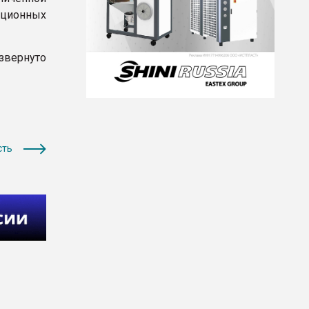
ционных
звернуто
сть