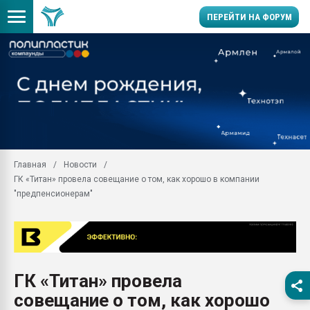
ПЕРЕЙТИ НА ФОРУМ
Продажа готового бизн
производство SPC лам
цикла
29.07.2026 ФРП помог 
заводу пластмасс" зах
ППЭ
Главная
Новости
Помощь в подборе мат
ГК «Титан» провела совещание о том, как хорошо в компании
Вакуум-формовочные 
"предпенсионерам"
ближайшее подмосковье
Подмосковье, Москва
28.07.2026 Автоматиза
первый план в перераб
пластмасс
ГК «Титан» провела
28.07.2026 "Техноникол
совещание о том, как хорошо
ситуацией на строител