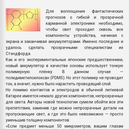
Всё, что касается выду
бутылок
Для воплощения фантастических
прогнозов о гибкой и прозрачной
карманной электронике необходимо,
ПЕРЕЙТИ НА 
чтобы свет проходил сквозь все
компоненты устройства, начиная с
экрана и заканчивая аккумуляторами. Именно последние и
удалось сделать прозрачными специалистам из
Стэндфорда.
Как и его экспериментальные японские предшественники,
новый аккумулятор в качестве основы использует тонкую
полимерную плёнку. В данном случае —
полидиметилсилоксан (PDMS). Но этот полимер не проводит
ток, а значит, нужно было нарастить проводящий слой.
Но помимо контактов и электродов в обычной литиевой
батарее имеется немало других компонентов, непрозрачных
для света. Авторы новой технологии сумели обойти все эти
препятствия, заменив где можно непрозрачные детали на
пропускающие свет, а где это было невозможно — просто
уменьшив толщину компонентов.
«Если предмет меньше 50 микрометров, вашим глазам