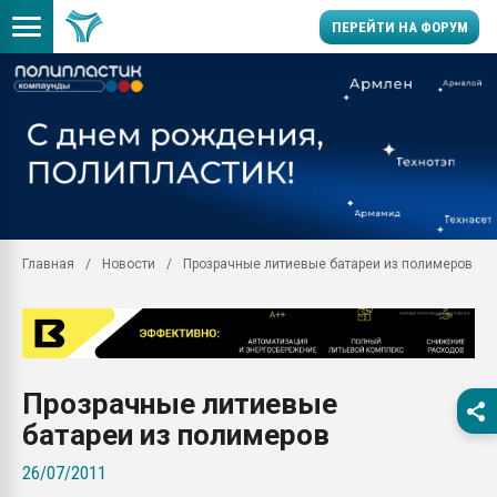
ПЕРЕЙТИ НА ФОРУМ
Продажа готового бизн
производство SPC лам
цикла
29.07.2026 ФРП помог 
заводу пластмасс" зах
ППЭ
Главная
Новости
Прозрачные литиевые батареи из полимеров
Помощь в подборе мат
Вакуум-формовочные 
ближайшее подмосковье
Подмосковье, Москва
28.07.2026 Автоматиза
Прозрачные литиевые
первый план в перераб
пластмасс
батареи из полимеров
28.07.2026 "Техноникол
26/07/2011
ситуацией на строител