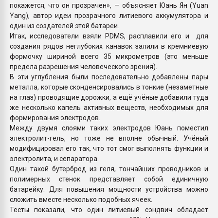
покажется, что он прозрачен», — объясняет Юань Ян (Yuan
Yang), автор идеи прозрачного литиевого аккумулятора и
один из создателей этой батареи.
Итак, исследователи взяли PDMS, расплавили его и для
создания рядов неглубоких канавок залили в кремниевую
формочку шириной всего 35 микрометров (это меньше
предела разрешения человеческого зрения).
В эти углубления были последовательно добавлены пары
металла, которые сконденсировались в тонкие (незаметные
на глаз) проводящие дорожки, а ещё учёные добавили туда
же несколько капель активных веществ, необходимых для
формирования электродов.
Между двумя слоями таких электродов Юань поместил
электролит-гель, но тоже не вполне обычный. Учёный
модифицировал его так, что тот смог выполнять функции и
электролита, и сепаратора.
Один такой бутерброд из геля, тончайших проводников и
полимерных стенок представляет собой единичную
батарейку. Для повышения мощности устройства можно
сложить вместе несколько подобных ячеек.
Тесты показали, что один литиевый сэндвич обладает