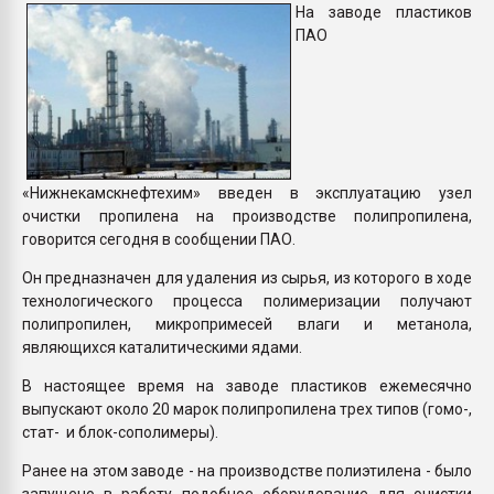
На заводе пластиков
Всё, что касается выду
ПАО
бутылок
ПЕРЕЙТИ НА 
«Нижнекамскнефтехим» введен в эксплуатацию узел
очистки пропилена на производстве полипропилена,
говорится сегодня в сообщении ПАО.
Он предназначен для удаления из сырья, из которого в ходе
технологического процесса полимеризации получают
полипропилен, микропримесей влаги и метанола,
являющихся каталитическими ядами.
В настоящее время на заводе пластиков ежемесячно
выпускают около 20 марок полипропилена трех типов (гомо-,
стат- и блок-сополимеры).
Ранее на этом заводе - на производстве полиэтилена - было
запущено в работу подобное оборудование для очистки