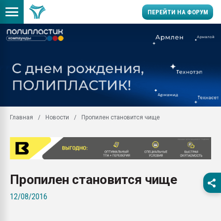
ПЕРЕЙТИ НА ФОРУМ
Продажа готового бизн
производство SPC лам
цикла
29.07.2026 ФРП помог 
заводу пластмасс" зах
ППЭ
Главная
Новости
Пропилен становится чище
Помощь в подборе мат
Вакуум-формовочные 
ближайшее подмосковье
Подмосковье, Москва
28.07.2026 Автоматиза
Пропилен становится чище
первый план в перераб
пластмасс
12/08/2016
28.07.2026 "Техноникол
ситуацией на строител