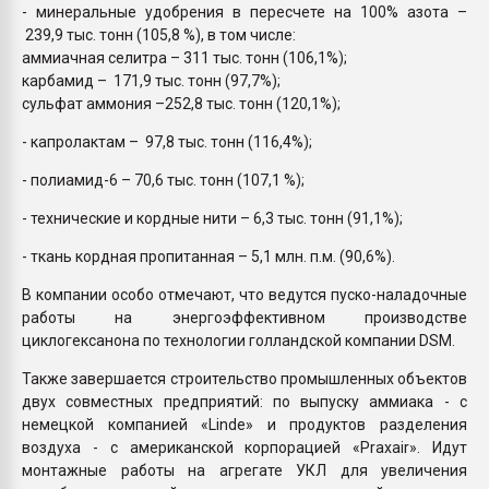
- минеральные удобрения в пересчете на 100% азота –
239,9 тыс. тонн (105,8 %), в том числе:
аммиачная селитра – 311 тыс. тонн (106,1%);
карбамид – 171,9 тыс. тонн (97,7%);
сульфат аммония –252,8 тыс. тонн (120,1%);
- капролактам – 97,8 тыс. тонн (116,4%);
- полиамид-6 – 70,6 тыс. тонн (107,1 %);
- технические и кордные нити – 6,3 тыс. тонн (91,1%);
- ткань кордная пропитанная – 5,1 млн. п.м. (90,6%).
В компании особо отмечают, что ведутся пуско-наладочные
работы на энергоэффективном производстве
циклогексанона по технологии голландской компании DSM.
Также завершается строительство промышленных объектов
двух совместных предприятий: по выпуску аммиака - с
немецкой компанией «Linde» и продуктов разделения
воздуха - с американской корпорацией «Praxair». Идут
монтажные работы на агрегате УКЛ для увеличения