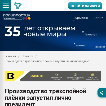
ПЕРЕЙТИ НА ФОРУМ
Помощь в подборе мат
Вакуум-формовочные 
ближайшее подмосковье
Подмосковье, Москва
28.07.2026 Автоматиза
первый план в перераб
Главная
Новости
пластмасс
Производство трехслойной плёнки запустил лично президент
28.07.2026 "Техноникол
ситуацией на строител
Всё, что касается выду
бутылок
Производство трехслойной
Материал поверхности 
вакуумного формовани
плёнки запустил лично
Продам отходы Компо
президент
поликарбоната и АБС-п