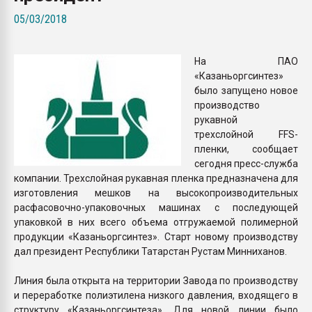
Armaloy PC/ABS-1IM че
05/03/2018
ПЕРЕЙТИ НА 
На ПАО
«Казаньоргсинтез»
было запущено новое
производство
рукавной
трехслойной FFS-
пленки, сообщает
сегодня пресс-служба
компании. Трехслойная рукавная пленка предназначена для
изготовления мешков на высокопроизводительных
расфасовочно-упаковочных машинах с последующей
упаковкой в них всего объема отгружаемой полимерной
продукции «Казаньоргсинтез». Старт новому производству
дал президент Республики Татарстан Рустам Минниханов.
Линия была открыта на территории Завода по производству
и переработке полиэтилена низкого давления, входящего в
структуру «Казаньоргсинтеза». Для новой линии было