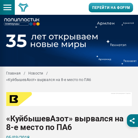
ПЕРЕЙТИ НА ФОРУМ
Помощь в подборе мат
Вакуум-формовочные 
ближайшее подмосковье
Подмосковье, Москва
28.07.2026 Автоматиза
первый план в перераб
Главная
Новости
пластмасс
«КуйбышевАзот» вырвался на 8-е место по ПА6
28.07.2026 "Техноникол
ситуацией на строител
Всё, что касается выду
бутылок
«КуйбышевАзот» вырвался на
Материал поверхности 
вакуумного формовани
8-е место по ПА6
Продам отходы Компо
05/03/2018
поликарбоната и АБС-п