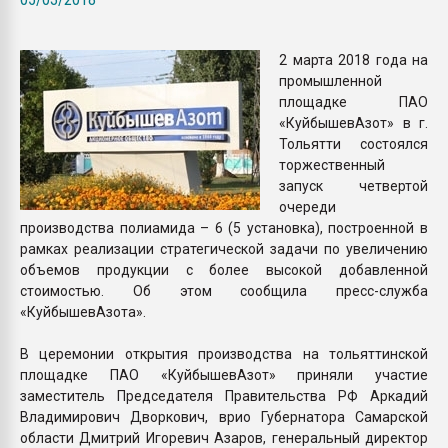
Armaloy PC/ABS-1IM че
2 марта 2018 года на
ПЕРЕЙТИ НА 
промышленной
площадке ПАО
«КуйбышевАзот» в г.
Тольятти состоялся
торжественный
запуск четвертой
очереди
производства полиамида – 6 (5 установка), построенной в
рамках реализации стратегической задачи по увеличению
объемов продукции с более высокой добавленной
стоимостью. Об этом сообщила пресс-служба
«КуйбышевАзота».
В церемонии открытия производства на тольяттинской
площадке ПАО «КуйбышевАзот» приняли участие
заместитель Председателя Правительства РФ Аркадий
Владимирович Дворкович, врио Губернатора Самарской
области Дмитрий Игоревич Азаров, генеральный директор