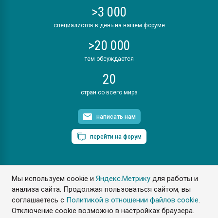
>3 000
специалистов в день на нашем форуме
>20 000
тем обсуждается
20
стран со всего мира
написать нам
перейти на форум
Мы используем cookie и
Яндекс.Метрику
для работы и
ПластЭксперт © 2006. Все права защищены
анализа сайта. Продолжая пользоваться сайтом, вы
Разрешается копирование материалов сайта с обязательной
ссылкой на www.e-plastic.ru
соглашаетесь с
Политикой в отношении файлов cookie
.
Отключение cookie возможно в настройках браузера.
Разработка сайта