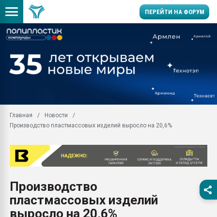
ПЕРЕЙТИ НА ФОРУМ
Продажа готового бизн
производство SPC лам
цикла
29.07.2026 ФРП помог 
заводу пластмасс" зах
ППЭ
Главная
Новости
Помощь в подборе мат
Производство пластмассовых изделий выросло на 20,6%
Вакуум-формовочные 
ближайшее подмосковье
Подмосковье, Москва
28.07.2026 Автоматиза
первый план в перераб
Производство
пластмасс
пластмассовых изделий
28.07.2026 "Техноникол
ситуацией на строител
выросло на 20,6%