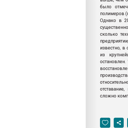
было отмеч
полимеров (п
Однако в 2
существенно
сколько тех
предприятии
известно, в
из крупне
остановлен.
восстановле
производст
относительн
отставание,
сложно комп