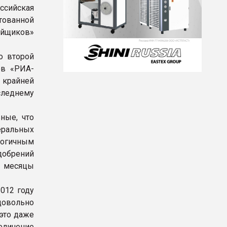
ссийская
тованной
ийщиков»
о второй
ов «РИА-
 крайней
следнему
ные, что
ральных
логичным
добрений
е месяцы
012 году
 довольно
 это даже
еличение