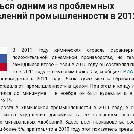
ться одним из проблемных
рный цвет
влений промышленности в 201
ФОРУМ
В 2011 году химическая отрасль характериз
положительной динамикой производства, но те
замедлился втрое – если в 2010 году он составлял п
то в 2011 году – немногим более 5%, сообщает
РИА 
роизводства в 2011 году была хуже, чем в обраба
отставала от промышленности в целом. При этом к концу 
атился до минимума – в ноябре он был нулевым, а в
го 1%.
роста в химической промышленности в 2011 году, в о
ло из-за ухудшения динамики в ее ключевом сект
е минеральных удобрений. Здесь рост производства сос
 более 5%, при том, что в 2010 году этот показатель прев