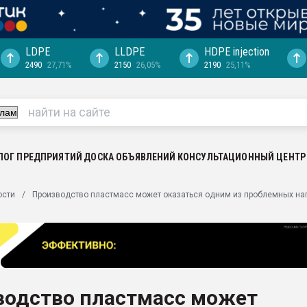
LDPE
LLDPE
HDPE injection
2490
27,71%
2150
26,05%
2190
25,11%
ериала
машины:
, с.-в.
ция выходит на
отке
ЛОГ ПРЕДПРИЯТИЙ
ДОСКА ОБЪЯВЛЕНИЙ
КОНСУЛЬТАЦИОННЫЙ ЦЕНТР
ь" довольна
ости
Производство пластмасс может оказаться одним из проблемных на
ьном рынке
ва ПЭТ
пуансона для
я
водство пластмасс может
зиция
ластика