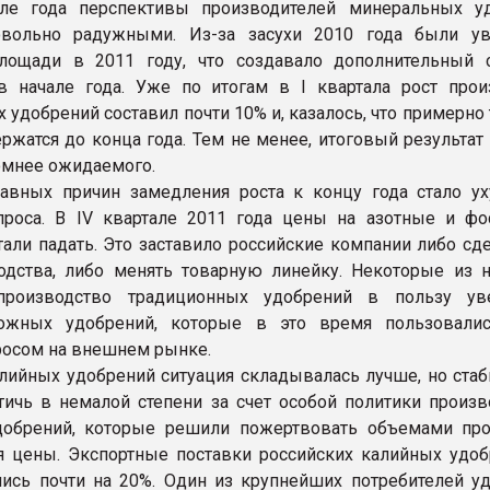
ле года перспективы производителей минеральных у
овольно радужными. Из-за засухи 2010 года были у
лощади в 2011 году, что создавало дополнительный 
 начале года. Уже по итогам в I квартала рост прои
 удобрений составил почти 10% и, казалось, что примерно
ржатся до конца года. Тем не менее, итоговый результат
омнее ожидаемого.
авных причин замедления роста к концу года стало у
проса. В IV квартале 2011 года цены на азотные и ф
тали падать. Это заставило российские компании либо сд
одства, либо менять товарную линейку. Некоторые из н
производство традиционных удобрений в пользу ув
ожных удобрений, которые в это время пользовали
осом на внешнем рынке.
лийных удобрений ситуация складывалась лучше, но стаб
тичь в немалой степени за счет особой политики произв
добрений, которые решили пожертвовать объемами пр
 цены. Экспортные поставки российских калийных удоб
лись почти на 20%. Один из крупнейших потребителей уд