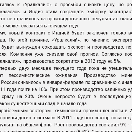
тилась к «Уралкалию» с просьбой снизить цену, но ро
казалась, и Индия стала сокращать выборку законтрак
Это не отразилось на производственных результатах «кал
 но может сказаться в текущем году.
му, новый контракт с Индией будет заключен только в
да. По этой причине, «Уралкалий», по мнению эксперт
 будет вынужден сокращать экспорт и производство, по
ля. Компания уже снизила свой прогноз. Согласно по
алкалия», производство сократится в 2012 году на 5%.
первых двух месяцев текущего года пока не утешитель
ет пессимистические ожидания. Производство мине
 России снизилось в январе-феврале по сравнению с ана
11 года почти на 10%. При этом производство калийных у
ь сразу на 23%. Очень непросто будет в последующи
акой существенный спад в начале года.
проблемным сектором химической промышленности в 2
производство пластмасс. В 2011 году этот сектор показал
зультат на общем фоне. Рост производства составил 9% -
ыло зафиксировано годом ранее (8.5%). Существенное ув