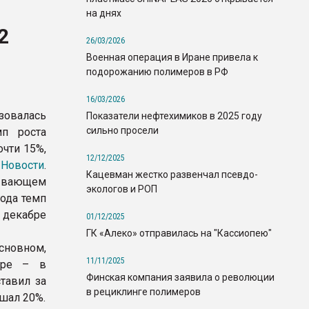
на днях
2
26/03/2026
Военная операция в Иране привела к
подорожанию полимеров в РФ
16/03/2026
овалась
Показатели нефтехимиков в 2025 году
сильно просели
мп роста
очти 15%,
12/12/2025
Новости
.
Кацевман жестко развенчал псевдо-
тывающем
экологов и РОП
года темп
 декабре
01/12/2025
ГК «Алеко» отправилась на "Кассиопею"
сновном,
11/11/2025
оре – в
Финская компания заявила о революции
тавил за
в рециклинге полимеров
ышал 20%.