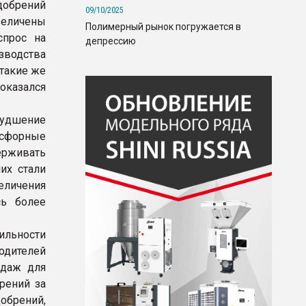
добрений
09/10/2025
величены
Полимерный рынок погружается в
спрос на
депрессию
зводства
 такие же
 оказался
худшение
осфорные
ерживать
их стали
еличения
сь более
ильности
одителей
одаж для
рений за
обрений,