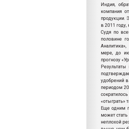
Индия, обра
компания от
продукции. 
в 2011 году,
Судя по все
половине го
Аналитика»,
мере, до ию
прогнозу «Ур
Результаты 
подтвержда
удобрений в
периодом 20
сократилос
«отыграть» т
Еще одним 
может стать 
неплохой ре
выше, чем б