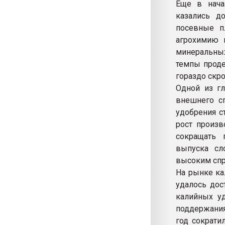
Еще в нача
казались д
посевные п
агрохимию в
минеральных
темпы проде
гораздо скр
Одной из гл
внешнего с
удобрения с
рост произв
сокращать 
выпуска сл
высоким спр
На рынке ка
удалось дос
калийных у
поддержания
год сократи