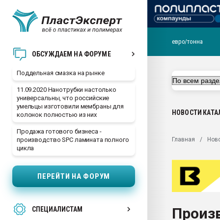
евро/тонна
Помощь в подборе мат
ОБСУЖДАЕМ НА ФОРУМЕ
Вакуум-формовочные 
Поддельная смазка на рынке
ближайшее подмосковье
Подмосковье, Москва
11.09.2020 Нанотрубки настолько
универсальны, что российские
28.07.2026 Автоматиза
умельцы изготовили мембраны для
первый план в перераб
НОВОСТИ
КАТА
колонок полностью из них
пластмасс
Продажа готового бизнеса -
28.07.2026 "Техноникол
Главная
Нов
производство SPC ламината полного
ситуацией на строител
цикла
Всё, что касается выду
бутылок
ПЕРЕЙТИ НА ФОРУМ
Материал поверхности 
вакуумного формовани
Произ
СПЕЦИАЛИСТАМ
Продам отходы Компо
поликарбоната и АБС-п