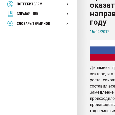
оказа
ПОТРЕБИТЕЛЯМ
Armaloy PC/ABS-1IM че
напра
СПРАВОЧНИК
ПЕРЕЙТИ НА 
году
СЛОВАРЬ ТЕРМИНОВ
16/04/2012
Динамика п
секторе, и 
роста сокр
составил все
Замедление 
происходи
производств
год немногим