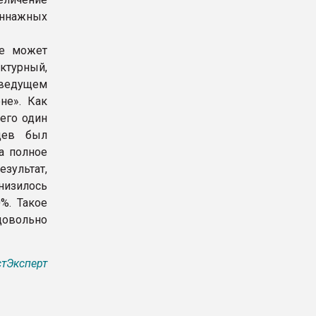
ннажных
же может
ктурный,
 ведущем
не». Как
чего один
цев был
 а полное
езультат,
низилось
%. Такое
довольно
тЭксперт