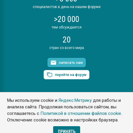
специалистов в день на нашем форуме
>20 000
тем обсуждается
20
стран со всего мира
написать нам
перейти на форум
Мы используем cookie и
Яндекс.Метрику
для работы и
ПластЭксперт © 2006. Все права защищены
анализа сайта. Продолжая пользоваться сайтом, вы
Разрешается копирование материалов сайта с обязательной
ссылкой на www.e-plastic.ru
соглашаетесь с
Политикой в отношении файлов cookie
.
Отключение cookie возможно в настройках браузера.
Разработка сайта
ПРИНЯТЬ