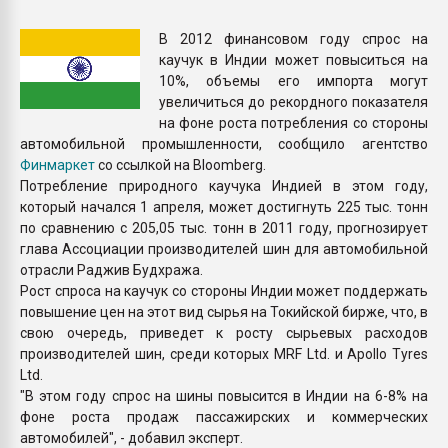
Всё, что касается выду
бутылок
В 2012 финансовом году спрос на
каучук в Индии может повыситься на
10%, объемы его импорта могут
ПЕРЕЙТИ НА 
увеличиться до рекордного показателя
на фоне роста потребления со стороны
автомобильной промышленности, сообщило агентство
Финмаркет
со ссылкой на Bloomberg.
Потребление природного каучука Индией в этом году,
который начался 1 апреля, может достигнуть 225 тыс. тонн
по сравнению с 205,05 тыс. тонн в 2011 году, прогнозирует
глава Ассоциации производителей шин для автомобильной
отрасли Раджив Будхража.
Рост спроса на каучук со стороны Индии может поддержать
повышение цен на этот вид сырья на Токийской бирже, что, в
свою очередь, приведет к росту сырьевых расходов
производителей шин, среди которых MRF Ltd. и Apollo Tyres
Ltd.
"В этом году спрос на шины повысится в Индии на 6-8% на
фоне роста продаж пассажирских и коммерческих
автомобилей", - добавил эксперт.