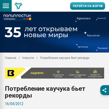
ПЕРЕЙТИ НА ФОРУМ
Продажа готового бизн
производство SPC лам
цикла
29.07.2026 ФРП помог 
заводу пластмасс" зах
ППЭ
Главная
Новости
Потребление каучука бьет рекорды
Помощь в подборе мат
Вакуум-формовочные 
ближайшее подмосковье
Подмосковье, Москва
28.07.2026 Автоматиза
Потребление каучука бьет
первый план в перераб
пластмасс
рекорды
28.07.2026 "Техноникол
16/04/2012
ситуацией на строител