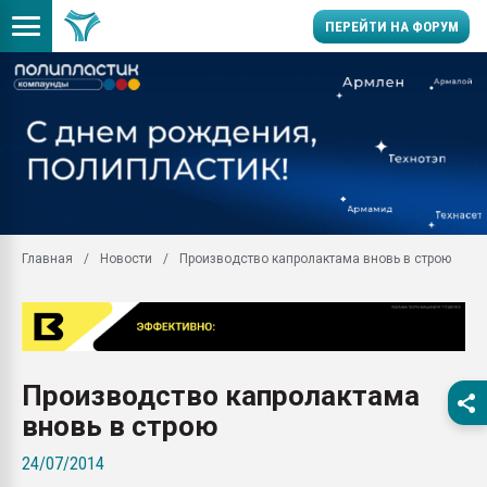
ПЕРЕЙТИ НА ФОРУМ
11.09.2020 Нанотрубки
универсальны, что рос
умельцы изготовили м
колонок полностью из 
Продажа готового бизн
производство SPC лам
цикла
Главная
Новости
Производство капролактама вновь в строю
29.07.2026 ФРП помог 
заводу пластмасс" зах
ППЭ
Помощь в подборе мат
Производство капролактама
Вакуум-формовочные 
ближайшее подмосковье
вновь в строю
Подмосковье, Москва
24/07/2014
28.07.2026 Автоматиза
первый план в перераб