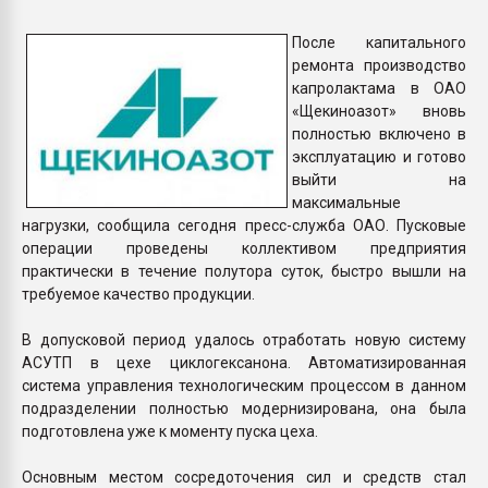
пластмасс
После капитального
28.07.2026 "Техноникол
ремонта производство
ситуацией на строител
капролактама в ОАО
«Щекиноазот» вновь
полностью включено в
ПЕРЕЙТИ НА 
эксплуатацию и готово
выйти на
максимальные
нагрузки, сообщила сегодня пресс-служба ОАО. Пусковые
операции проведены коллективом предприятия
практически в течение полутора суток, быстро вышли на
требуемое качество продукции.
В допусковой период удалось отработать новую систему
АСУТП в цехе циклогексанона. Автоматизированная
система управления технологическим процессом в данном
подразделении полностью модернизирована, она была
подготовлена уже к моменту пуска цеха.
Основным местом сосредоточения сил и средств стал