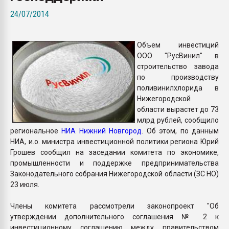
пластмасс
24/07/2014
28.07.2026 "Техноникол
ситуацией на строител
Объем инвестиций
ООО "РусВинил" в
ПЕРЕЙТИ НА 
строительство завода
по производству
поливинилхлорида в
Нижегородской
области вырастет до 73
млрд рублей, сообщило
региональное
НИА Нижний Новгород
. Об этом, по данным
НИА, и.о. министра инвестиционной политики региона Юрий
Грошев сообщил на заседании комитета по экономике,
промышленности и поддержке предпринимательства
Законодательного собрания Нижегородской области (ЗС НО)
23 июля.
Члены комитета рассмотрели законопроект "Об
утверждении дополнительного соглашения № 2 к
инвестиционному соглашению между правительством