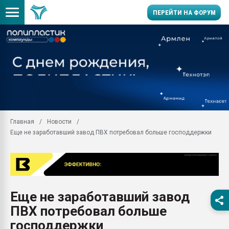
ПЕРЕЙТИ НА ФОРУМ
11.09.2020 Нанотрубки
универсальны, что рос
умельцы изготовили м
колонок полностью из 
Продажа готового бизн
производство SPC лам
цикла
Главная
Новости
Еще не заработавший завод ПВХ потребовал больше господдержки
29.07.2026 ФРП помог 
заводу пластмасс" зах
ППЭ
Помощь в подборе мат
Вакуум-формовочные 
Еще не заработавший завод
ближайшее подмосковье
Подмосковье, Москва
ПВХ потребовал больше
28.07.2026 Автоматиза
господдержки
первый план в перераб