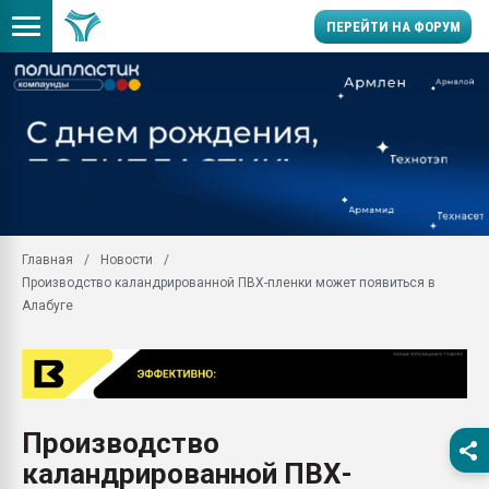
ПЕРЕЙТИ НА ФОРУМ
28.07.2026 Автоматиза
первый план в перераб
пластмасс
28.07.2026 "Техноникол
ситуацией на строител
Всё, что касается выду
Главная
Новости
бутылок
Производство каландрированной ПВХ-пленки может появиться в
Материал поверхности 
Алабуге
вакуумного формовани
Продам отходы Компо
поликарбоната и АБС-п
Armaloy PC/ABS-1IM че
26.07.2022 "Сибирский т
Производство
намного дороже
каландрированной ПВХ-
Профильная литератур