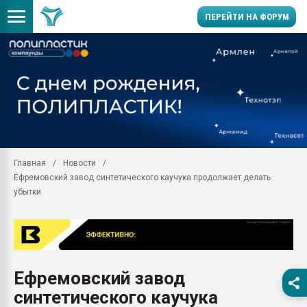
ПЕРЕЙТИ НА ФОРУМ
Продажа готового бизн
производство SPC лам
цикла
29.07.2026 ФРП помог 
заводу пластмасс" зах
ППЭ
Главная
Новости
Помощь в подборе мат
Ефремовский завод синтетического каучука продолжает делать
Вакуум-формовочные 
убытки
ближайшее подмосковье
Подмосковье, Москва
28.07.2026 Автоматиза
первый план в перераб
пластмасс
Ефремовский завод
28.07.2026 "Техноникол
синтетического каучука
ситуацией на строител