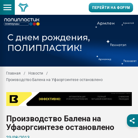
ПЕРЕЙТИ НА ФОРУМ
Продажа готового бизн
производство SPC лам
цикла
29.07.2026 ФРП помог 
заводу пластмасс" зах
ППЭ
Главная
Новости
Помощь в подборе мат
Производство Балена на Уфаоргсинтезе остановлено
Вакуум-формовочные 
ближайшее подмосковье
Подмосковье, Москва
28.07.2026 Автоматиза
первый план в перераб
Производство Балена на
пластмасс
Уфаоргсинтезе остановлено
28.07.2026 "Техноникол
ситуацией на строител
23/08/2013