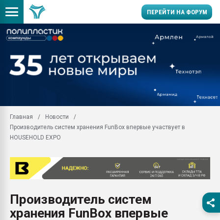
ПЕРЕЙТИ НА ФОРУМ
28.07.2026 Автоматиза
первый план в перераб
пластмасс
28.07.2026 "Техноникол
ситуацией на строител
Всё, что касается выду
Главная
Новости
бутылок
Производитель систем хранения FunBox впервые участвует в
Материал поверхности 
HOUSEHOLD EXPO
вакуумного формовани
Продам отходы Компо
поликарбоната и АБС-п
Armaloy PC/ABS-1IM че
26.07.2022 "Сибирский т
Производитель систем
намного дороже
хранения FunBox впервые
Профильная литератур