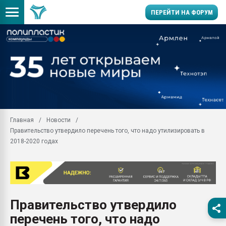
ПЕРЕЙТИ НА ФОРУМ
Помощь в подборе мат
Вакуум-формовочные 
ближайшее подмосковье
Подмосковье, Москва
28.07.2026 Автоматиза
первый план в перераб
Главная
Новости
пластмасс
Правительство утвердило перечень того, что надо утилизировать в
28.07.2026 "Техноникол
2018-2020 годах
ситуацией на строител
Всё, что касается выду
бутылок
Материал поверхности 
вакуумного формовани
Правительство утвердило
перечень того, что надо
Продам отходы Компо
поликарбоната и АБС-п