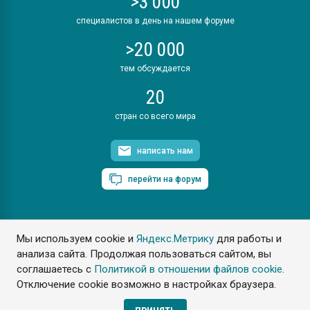
>3 000
специалистов в день на нашем форуме
>20 000
тем обсуждается
20
стран со всего мира
написать нам
перейти на форум
Мы используем cookie и
Яндекс.Метрику
для работы и
ПластЭксперт © 2006. Все права защищены
анализа сайта. Продолжая пользоваться сайтом, вы
Разрешается копирование материалов сайта с обязательной
ссылкой на www.e-plastic.ru
соглашаетесь с
Политикой в отношении файлов cookie
.
Отключение cookie возможно в настройках браузера.
Разработка сайта