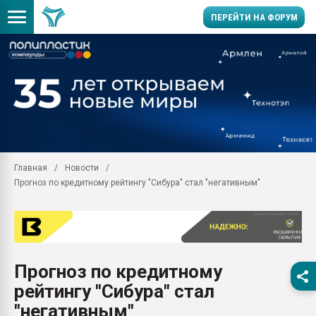
ПЕРЕЙТИ НА ФОРУМ
Продажа готового бизн
производство SPC лам
цикла
29.07.2026 ФРП помог 
заводу пластмасс" зах
ППЭ
Главная
Новости
Помощь в подборе мат
Прогноз по кредитному рейтингу "Сибура" стал "негативным"
Вакуум-формовочные 
ближайшее подмосковье
Подмосковье, Москва
28.07.2026 Автоматиза
первый план в перераб
Прогноз по кредитному
пластмасс
рейтингу "Сибура" стал
28.07.2026 "Техноникол
ситуацией на строител
"негативным"