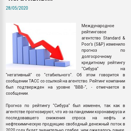
Всё, что касается выду
28/05/2020
бутылок
Международное
ПЕРЕЙТИ НА 
рейтинговое
агентство Standard &
Poor's (S&P) изменило
прогноз по
долгосрочному
кредитному рейтингу
"Сибура" на
"негативный" со "стабильного". Об этом говорится в
сообщении ТАСС со ссылкой на агентство. Рейтинг компании
был подтвержден на уровне "BBB-", - отмечается в
сообщении.
Прогноз по рейтингу "Сибура" был изменен, так как в
агентстве прогнозируют, что из-за пандемии коронавируса и
последовавшего снижения спроса на нефть и
нефтехимическую продукцию свободный денежный поток в
2020 году будет значительно слабее, чем ожидалось ранее.