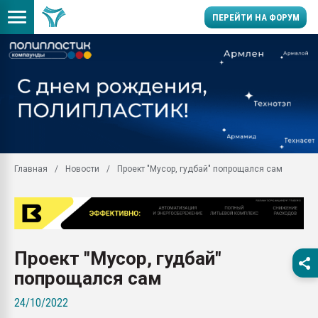
ПЕРЕЙТИ НА ФОРУМ
Продажа готового бизн
производство SPC лам
цикла
29.07.2026 ФРП помог 
заводу пластмасс" зах
ППЭ
Главная
Новости
Проект "Мусор, гудбай" попрощался сам
Помощь в подборе мат
Вакуум-формовочные 
ближайшее подмосковье
Подмосковье, Москва
28.07.2026 Автоматиза
Проект "Мусор, гудбай"
первый план в перераб
пластмасс
попрощался сам
28.07.2026 "Техноникол
24/10/2022
ситуацией на строител