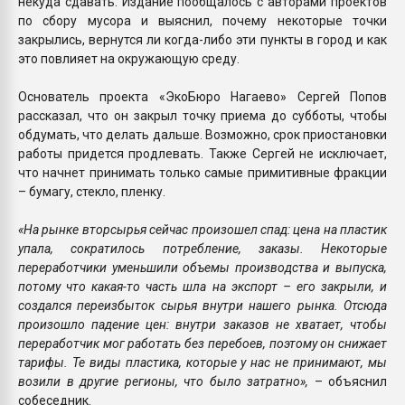
некуда сдавать. Издание пообщалось с авторами проектов
по сбору мусора и выяснил, почему некоторые точки
закрылись, вернутся ли когда-либо эти пункты в город и как
это повлияет на окружающую среду.
Основатель проекта «ЭкоБюро Нагаево» Сергей Попов
рассказал, что он закрыл точку приема до субботы, чтобы
обдумать, что делать дальше. Возможно, срок приостановки
работы придется продлевать. Также Сергей не исключает,
что начнет принимать только самые примитивные фракции
– бумагу, стекло, пленку.
«На рынке вторсырья сейчас произошел спад: цена на пластик
упала, сократилось потребление, заказы. Некоторые
переработчики уменьшили объемы производства и выпуска,
потому что какая-то часть шла на экспорт – его закрыли, и
создался переизбыток сырья внутри нашего рынка. Отсюда
произошло падение цен: внутри заказов не хватает, чтобы
переработчик мог работать без перебоев, поэтому он снижает
тарифы. Те виды пластика, которые у нас не принимают, мы
возили в другие регионы, что было затратно»,
– объяснил
собеседник.