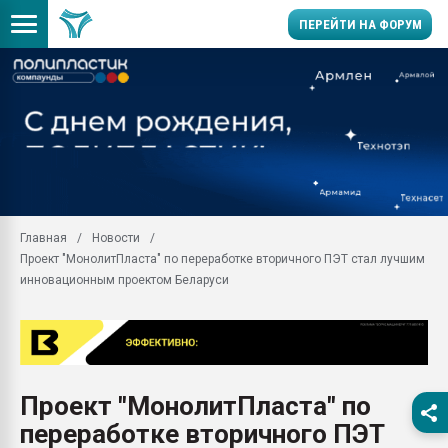
ПЕРЕЙТИ НА ФОРУМ
Продажа готового бизн
производство SPC лам
цикла
29.07.2026 ФРП помог 
заводу пластмасс" зах
ППЭ
Главная
Новости
Помощь в подборе мат
Проект "МонолитПласта" по переработке вторичного ПЭТ стал лучшим
Вакуум-формовочные 
инновационным проектом Беларуси
ближайшее подмосковье
Подмосковье, Москва
28.07.2026 Автоматиза
первый план в перераб
пластмасс
Проект "МонолитПласта" по
28.07.2026 "Техноникол
переработке вторичного ПЭТ
ситуацией на строител