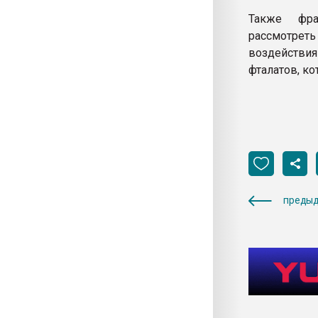
Также фра
рассмотрет
воздействия
фталатов, к
предыд