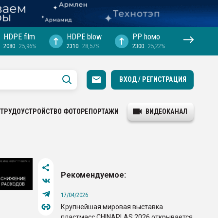
HDPE film
HDPE blow
PP hомо
2080
25,96%
2310
28,57%
2300
25,22%
ВХОД / РЕГИСТРАЦИЯ
ТРУДОУСТРОЙСТВО
ФОТОРЕПОРТАЖИ
ВИДЕОКАНАЛ
Рекомендуемое:
17/04/2026
Крупнейшая мировая выставка
пластмасс CHINAPLAS 2026 открывается