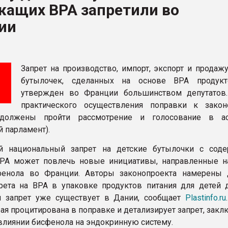
жащих BPA запретили во
ва ПЭТ
ии
ФОРУМ
Запрет на производство, импорт, экспорт и продаж
бутылочек, сделанных на основе BPA продукт
утвержден во Франции большинством депутатов
практического осуществления поправки к закон
 должены пройти рассмотрение и голосование в ас
 парламент).
й национальный запрет на детские бутылочки с сод
BPA может повлечь новые инициативы, направленные н
фенола во Франции. Авторы законопроекта намерены 
рета на BPA в упаковке продуктов питания для детей д
й запрет уже существует в Дании, сообщает
Plastinfo.ru
рая процитирована в поправке и детализирует запрет, закл
влиянии бисфенола на эндокринную систему.