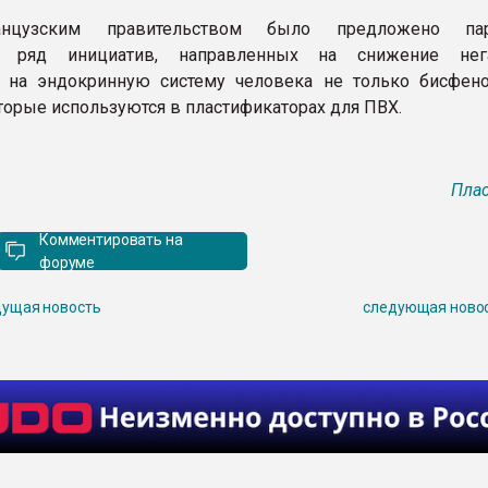
нцузским правительством было предложено пар
ь ряд инициатив, направленных на снижение нега
 на эндокринную систему человека не только бисфено
оторые используются в пластификаторах для ПВХ.
Плас
Комментировать на
форуме
ущая новость
следующая ново