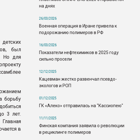
на днях
26/03/2026
Военная операция в Иране привела к
подорожанию полимеров в РФ
у детских
16/03/2026
ов, был
Показатели нефтехимиков в 2025 году
. Но для
сильно просели
опроекту
самблее
12/12/2025
Кацевман жестко развенчал псевдо-
экологов и РОП
ержанием
01/12/2025
а борьбу
ГК «Алеко» отправилась на "Кассиопею"
добиться
о 3 лет.
11/11/2025
. Главная
Финская компания заявила о революции
ючается в
в рециклинге полимеров