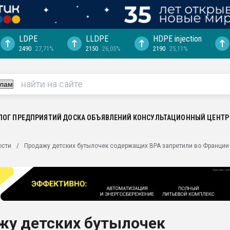
LDPE
LLDPE
HDPE injection
2490
27,71%
2150
26,05%
2190
25,11%
еса -
ината полного
"Ижевскому
ватить рынок
ЛОГ ПРЕДПРИЯТИЙ
ДОСКА ОБЪЯВЛЕНИЙ
КОНСУЛЬТАЦИОННЫЙ ЦЕНТР
ериала
машины:
ости
Продажу детских бутылочек содержащих BPA запретили во Франции
, с.-в.
ция выходит на
отке
ь" довольна
жу детских бутылочек
ьном рынке