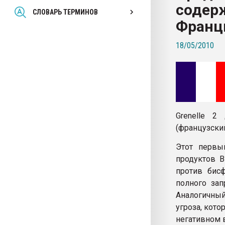
содер
Всё, что касается выду
СЛОВАРЬ ТЕРМИНОВ
бутылок
Франц
18/05/2010
ПЕРЕЙТИ НА 
Grenelle 2
(французский
Этот первы
продуктов 
против бис
полного зап
Аналогичны
угроза, кото
негативном 