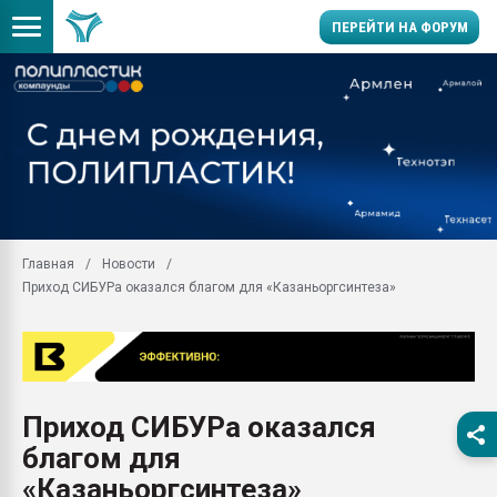
ПЕРЕЙТИ НА ФОРУМ
Продажа готового бизн
производство SPC лам
цикла
29.07.2026 ФРП помог 
заводу пластмасс" зах
ППЭ
Главная
Новости
Помощь в подборе мат
Приход СИБУРа оказался благом для «Казаньоргсинтеза»
Вакуум-формовочные 
ближайшее подмосковье
Подмосковье, Москва
28.07.2026 Автоматиза
первый план в перераб
Приход СИБУРа оказался
пластмасс
благом для
28.07.2026 "Техноникол
ситуацией на строител
«Казаньоргсинтеза»