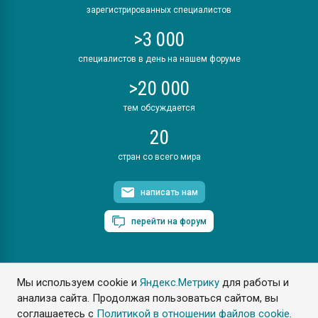
зарегистрированных специалистов
>3 000
специалистов в день на нашем форуме
>20 000
тем обсуждается
20
стран со всего мира
написать нам
перейти на форум
Мы используем cookie и
Яндекс.Метрику
для работы и
ПластЭксперт © 2006. Все права защищены
анализа сайта. Продолжая пользоваться сайтом, вы
Разрешается копирование материалов сайта с обязательной
ссылкой на www.e-plastic.ru
соглашаетесь с
Политикой в отношении файлов cookie
.