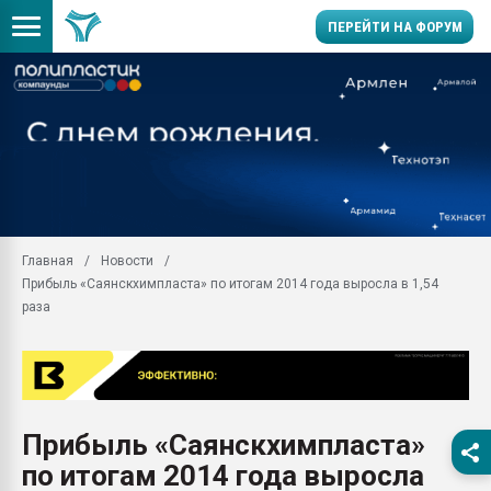
ПЕРЕЙТИ НА ФОРУМ
Продажа готового бизн
производство SPC лам
цикла
29.07.2026 ФРП помог 
заводу пластмасс" зах
ППЭ
Главная
Новости
Помощь в подборе мат
Прибыль «Саянскхимпласта» по итогам 2014 года выросла в 1,54
Вакуум-формовочные 
раза
ближайшее подмосковье
Подмосковье, Москва
28.07.2026 Автоматиза
первый план в перераб
пластмасс
Прибыль «Саянскхимпласта»
28.07.2026 "Техноникол
по итогам 2014 года выросла
ситуацией на строител