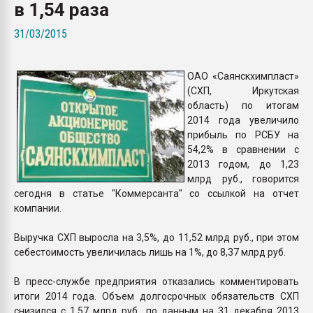
в 1,54 раза
Всё, что касается выду
бутылок
31/03/2015
ПЕРЕЙТИ НА 
ОАО «Саянскхимпласт»
(СХП, Иркутская
область) по итогам
2014 года увеличило
прибыль по РСБУ на
54,2% в сравнении с
2013 годом, до 1,23
млрд руб., говорится
сегодня в статье "Коммерсанта" со ссылкой на отчет
компании.
Выручка СХП выросла на 3,5%, до 11,52 млрд руб., при этом
себестоимость увеличилась лишь на 1%, до 8,37 млрд руб.
В пресс-службе предприятия отказались комментировать
итоги 2014 года. Объем долгосрочных обязательств СХП
снизился с 1,57 млрд руб., по данным на 31 декабря 2013